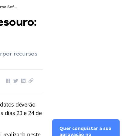
Concurso Sefaz ES Consultor do Tesouro: gabarito preliminar saiu!
esouro:
rpor recursos
idatos deverão
s dias 23 e 24 de
Quer conquistar a sua
i realizada neste
aprovação no