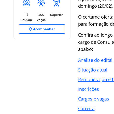
domingo (20/02), 
R$
100
Superior
O certame oferta
19.400
vagas
para formação de
Acompanhar
Confira ao longo
cargo de Consult
abaixo:
Análise do edital
Situação atual
Remuneração e b
Inscrições
Cargos e vagas
Carreira