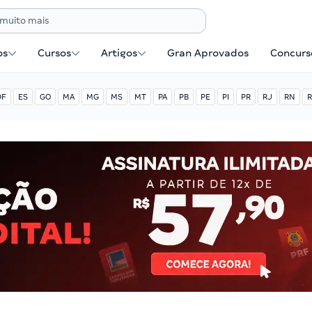
os
Cursos
Artigos
Gran Aprovados
Concurse
DF
ES
GO
MA
MG
MS
MT
PA
PB
PE
PI
PR
RJ
RN
R