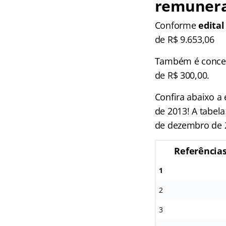
remunera
Conforme
edital
de R$ 9.653,06
Também é concedi
de R$ 300,00.
Confira abaixo a
de 2013! A tabela
de dezembro de 2
Referência
1
2
3