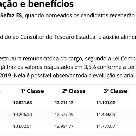
ção e benefícios
 Sefaz ES
, quando nomeados os candidatos receberão s
do ao Consultor do Tesouro Estadual o auxílio alime
 estrutura remuneratória do cargo, segundo a Lei Com
 já traz os valores reajustados em 3,5% conforme a Lei 
019. Nela é possível observar toda a evolução salarial
s
1º Classe
2º Classe
3º Classe
12.821,68
12.211,12
11.101,02
13.206,33
12.577,45
11.434,05
13.602,51
12.954,77
11.777,07