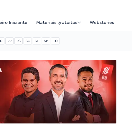
iro Iniciante
Materiais gratuitos
Webstories
O
RR
RS
SC
SE
SP
TO