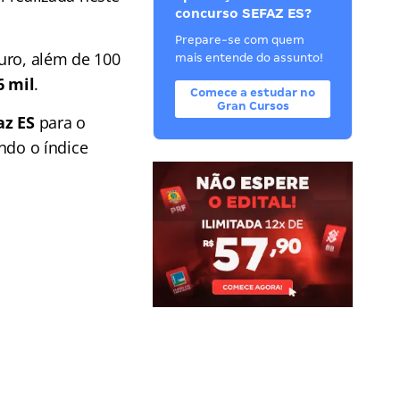
concurso SEFAZ ES?
Prepare-se com quem
uro
, além de 100
mais entende do assunto!
6 mil
.
Comece a estudar no
Gran Cursos
az ES
para o
ando o índice