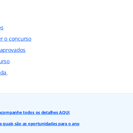
os
er o concurso
 aprovados
urso
tada
 acompanhe todos os detalhes AQUI
a quais são as oportunidades para o ano