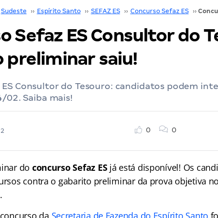
Sudeste
››
Espírito Santo
››
SEFAZ ES
››
Concurso Sefaz ES
››
o Sefaz ES Consultor do T
 preliminar saiu!
 ES Consultor do Tesouro: candidatos podem inte
4/02. Saiba mais!
0
0
22
minar do
concurso Sefaz ES
já está disponível! Os cand
ursos contra o gabarito preliminar da prova objetiva no
.
 concurso da
Secretaria de Fazenda do Espírito Santo
fo