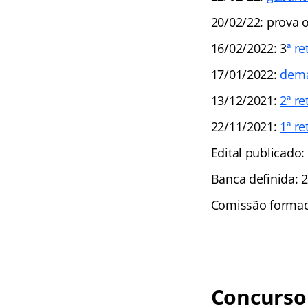
20/02/22: prova o
16/02/2022: 3
ª re
17/01/2022:
dema
13/12/2021:
2ª re
22/11/2021:
1ª re
Edital publicado:
Banca definida: 
Comissão formad
Concurso 