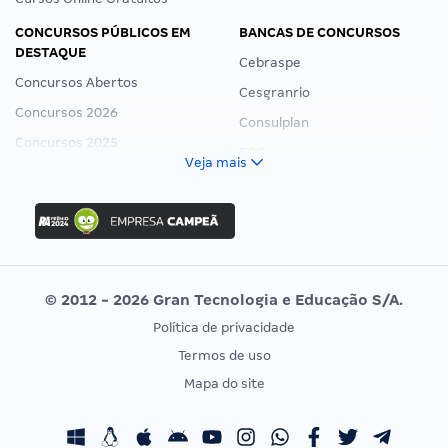
CONCURSOS PÚBLICOS EM
BANCAS DE CONCURSOS
DESTAQUE
Cebraspe
Concursos Abertos
Cesgranrio
Concursos 2026
Consulplan
Concursos 2025
FCC
Veja mais
Concurso Nacional Unificado
FGV
Concurso Ibama
Idecan
Concurso MPU
Selecon
Editais publicados
Uniase
© 2012 - 2026 Gran Tecnologia e Educação S/A.
Vunesp
Política de privacidade
CONCURSOS POR PROFISSÃO
EXAME DE ORDEM
Termos de uso
Concursos Administrativos
OAB
Mapa do site
Concursos Educação
Prova OAB
Concursos Fiscais
Calendário OAB