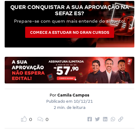
QUER CONQUISTAR A SUA APROVAÇÃO NA
SEFAZ ES?
Prepare-se com quem mais entende do assunto!
COMECE A ESTUDAR NO GRAN CURSOS
Por
Camila Campos
Publicado em
10/12/21
2 min. de leitura
0
0