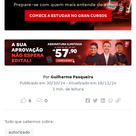
Prepare-se com quem mais entende do assunto!
COMECE A ESTUDAR NO GRAN CURSOS
Por
Guilherme Pesqueira
Publicado em
30/10/24
• Atualizado em
18/11/24
1 min. de leitura
8
0
Tudo que sabemos sobre:
autorizado