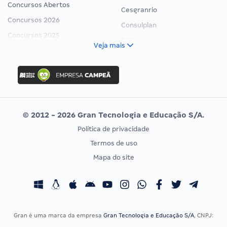
Concursos Abertos
Cesgranrio
Concursos 2026
Consulplan
Concursos 2025
FCC
Veja mais
Concurso Nacional Unificado
FGV
Concurso Ibama
Idecan
Concurso MPU
Selecon
Editais publicados
Uniase
© 2012 - 2026 Gran Tecnologia e Educação S/A.
Vunesp
Política de privacidade
CONCURSOS POR PROFISSÃO
EXAME DE ORDEM
Termos de uso
Concursos Administrativos
OAB
Mapa do site
Concursos Educação
Prova OAB
Concursos Fiscais
Calendário OAB
Concursos Jurídicos
Questões OAB
Concursos Militares
Recursos OAB
Gran é uma marca da empresa
Gran Tecnologia e Educação S/A
, CNPJ:
Concursos Policiais
Exame de Ordem