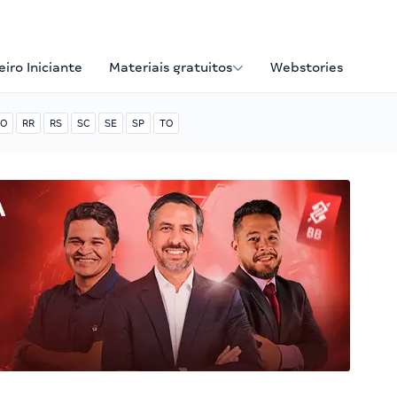
iro Iniciante
Materiais gratuitos
Webstories
O
RR
RS
SC
SE
SP
TO