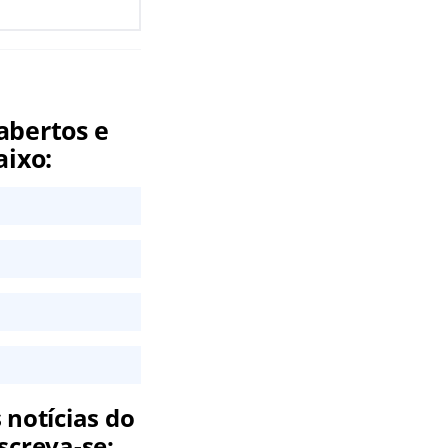
abertos e
aixo:
 notícias do
screva-se: