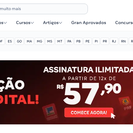
os
Cursos
Artigos
Gran Aprovados
Concurse
DF
ES
GO
MA
MG
MS
MT
PA
PB
PE
PI
PR
RJ
RN
R