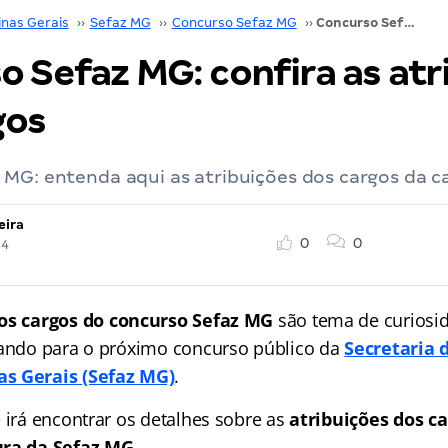
inas Gerais
››
Sefaz MG
››
Concurso Sefaz MG
››
Concurso Sefaz MG: confira as atribuições dos cargos
o Sefaz MG: confira as atr
gos
MG: entenda aqui as atribuições dos cargos da car
eira
0
0
24
dos cargos do concurso Sefaz MG
são tema de curios
rando para o próximo concurso público da
Secretaria 
as Gerais
(Sefaz MG)
.
 irá encontrar os detalhes sobre as
atribuições dos c
ura da Sefaz MG.