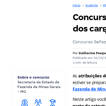
Início
››
Sudeste
››
M
Concurs
dos car
Concurso Sefaz 
Por
Guilherme Pesqu
Publicado em
16/10/
1 min. de leitura
As
atribuições 
Sobre o concurso
estiver se prepa
Secretaria de Estado de
Fazenda de Minas Gerais
Fazenda de Min
- MG
Neste artigo você
parte da estrut