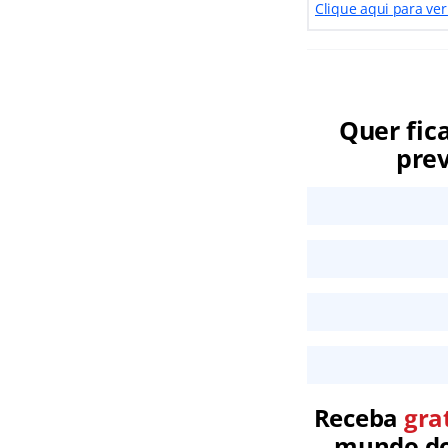
Clique aqui para ver
Quer fic
prev
Receba
gra
mundo dos