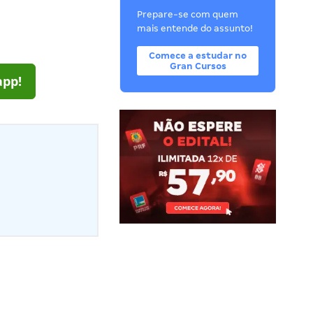
Prepare-se com quem
mais entende do assunto!
Comece a estudar no
Gran Cursos
app!