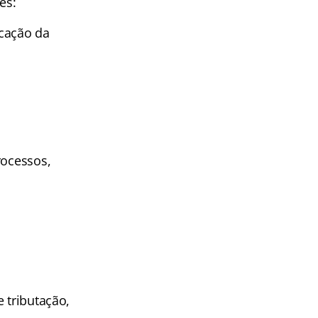
es:
icação da
rocessos,
 tributação,