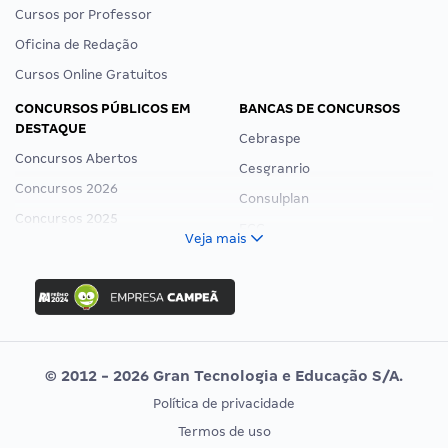
Cursos por Professor
Oficina de Redação
Cursos Online Gratuitos
CONCURSOS PÚBLICOS EM
BANCAS DE CONCURSOS
DESTAQUE
Cebraspe
Concursos Abertos
Cesgranrio
Concursos 2026
Consulplan
Concursos 2025
FCC
Veja mais
Concurso Nacional Unificado
FGV
Concurso Ibama
Idecan
Concurso MPU
Selecon
Editais publicados
Uniase
© 2012 - 2026 Gran Tecnologia e Educação S/A.
Vunesp
Política de privacidade
CONCURSOS POR PROFISSÃO
EXAME DE ORDEM
Termos de uso
Concursos Administrativos
OAB