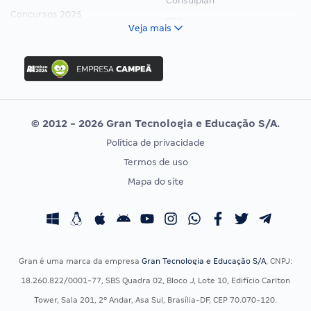
Consulplan
Concursos 2025
FCC
Veja mais
Concurso Nacional Unificado
FGV
Concurso Ibama
Idecan
Concurso MPU
Selecon
Editais publicados
Uniase
© 2012 - 2026 Gran Tecnologia e Educação S/A.
Vunesp
Política de privacidade
CONCURSOS POR PROFISSÃO
EXAME DE ORDEM
Termos de uso
Concursos Administrativos
OAB
Mapa do site
Concursos Educação
Prova OAB
Concursos Fiscais
Calendário OAB
Concursos Jurídicos
Questões OAB
Concursos Militares
Recursos OAB
Gran é uma marca da empresa
Gran Tecnologia e Educação S/A
, CNPJ:
Concursos Policiais
Exame de Ordem
18.260.822/0001-77, SBS Quadra 02, Bloco J, Lote 10, Edifício Carlton
Concursos Saúde
Tower, Sala 201, 2º Andar, Asa Sul, Brasília-DF, CEP 70.070-120.