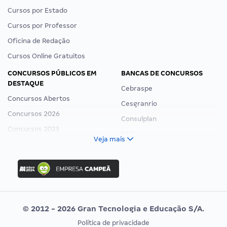
Cursos por Estado
Cursos por Professor
Oficina de Redação
Cursos Online Gratuitos
CONCURSOS PÚBLICOS EM
BANCAS DE CONCURSOS
DESTAQUE
Cebraspe
Concursos Abertos
Cesgranrio
Concursos 2026
Consulplan
Concursos 2025
FCC
Veja mais
Concurso Nacional Unificado
FGV
Concurso Ibama
Idecan
Concurso MPU
Selecon
Editais publicados
Uniase
© 2012 - 2026 Gran Tecnologia e Educação S/A.
Vunesp
Política de privacidade