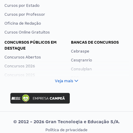
Cursos por Estado
Cursos por Professor
Oficina de Redação
Cursos Online Gratuitos
CONCURSOS PÚBLICOS EM
BANCAS DE CONCURSOS
DESTAQUE
Cebraspe
Concursos Abertos
Cesgranrio
Concursos 2026
Consulplan
Concursos 2025
FCC
Veja mais
Concurso Nacional Unificado
FGV
Concurso Ibama
Idecan
Concurso MPU
Selecon
Editais publicados
Uniase
© 2012 - 2026 Gran Tecnologia e Educação S/A.
Vunesp
Política de privacidade
CONCURSOS POR PROFISSÃO
EXAME DE ORDEM