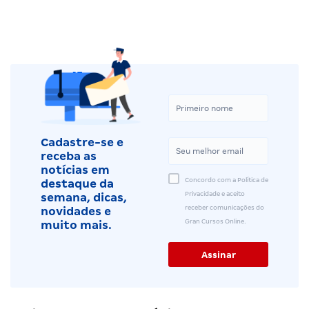
Cadastre-se e
receba as
notícias em
Concordo com a Política de
destaque da
Privacidade e aceito
semana, dicas,
receber comunicações do
novidades e
Gran Cursos Online.
muito mais.