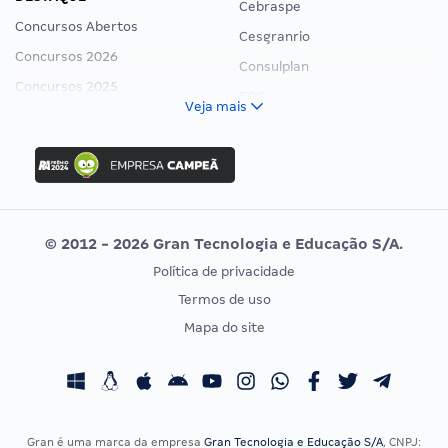
Cebraspe
Concursos Abertos
Cesgranrio
Concursos 2026
Consulplan
Concursos 2025
FCC
Veja mais
Concurso Nacional Unificado
FGV
Concurso Ibama
Idecan
Concurso MPU
Selecon
Editais publicados
Uniase
© 2012 - 2026 Gran Tecnologia e Educação S/A.
Vunesp
Política de privacidade
CONCURSOS POR PROFISSÃO
EXAME DE ORDEM
Termos de uso
Concursos Administrativos
OAB
Mapa do site
Concursos Educação
Prova OAB
Concursos Fiscais
Calendário OAB
Concursos Jurídicos
Questões OAB
Concursos Militares
Recursos OAB
Gran é uma marca da empresa
Gran Tecnologia e Educação S/A
, CNPJ: