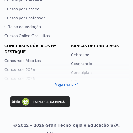
Cursos por Carreira
Cursos por Estado
Cursos por Professor
Oficina de Redação
Cursos Online Gratuitos
CONCURSOS PÚBLICOS EM
BANCAS DE CONCURSOS
DESTAQUE
Cebraspe
Concursos Abertos
Cesgranrio
Concursos 2026
Consulplan
Concursos 2025
FCC
Veja mais
Concurso Nacional Unificado
FGV
Concurso Ibama
Idecan
Concurso MPU
Selecon
Editais publicados
Uniase
© 2012 - 2026 Gran Tecnologia e Educação S/A.
Vunesp