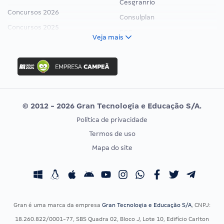
Cesgranrio
Concursos 2026
Consulplan
Concursos 2025
FCC
Veja mais
Concurso Nacional Unificado
FGV
Concurso Ibama
Idecan
Concurso MPU
Selecon
Editais publicados
Uniase
© 2012 - 2026 Gran Tecnologia e Educação S/A.
Vunesp
Política de privacidade
CONCURSOS POR PROFISSÃO
EXAME DE ORDEM
Termos de uso
Concursos Administrativos
OAB
Mapa do site
Concursos Educação
Prova OAB
Concursos Fiscais
Calendário OAB
Concursos Jurídicos
Questões OAB
Concursos Militares
Recursos OAB
Gran é uma marca da empresa
Gran Tecnologia e Educação S/A
, CNPJ:
Concursos Policiais
Exame de Ordem
18.260.822/0001-77, SBS Quadra 02, Bloco J, Lote 10, Edifício Carlton