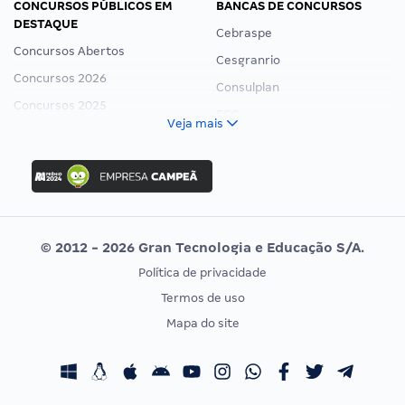
CONCURSOS PÚBLICOS EM
BANCAS DE CONCURSOS
DESTAQUE
Cebraspe
Concursos Abertos
Cesgranrio
Concursos 2026
Consulplan
Concursos 2025
FCC
Veja mais
Concurso Nacional Unificado
FGV
Concurso Ibama
Idecan
Concurso MPU
Selecon
Editais publicados
Uniase
© 2012 - 2026 Gran Tecnologia e Educação S/A.
Vunesp
Política de privacidade
CONCURSOS POR PROFISSÃO
EXAME DE ORDEM
Termos de uso
Concursos Administrativos
OAB
Mapa do site
Concursos Educação
Prova OAB
Concursos Fiscais
Calendário OAB
Concursos Jurídicos
Questões OAB