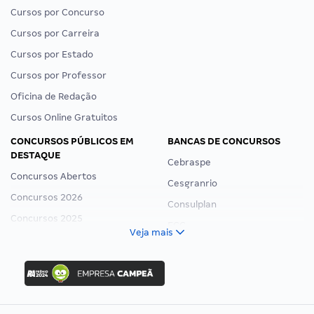
Cursos por Concurso
Cursos por Carreira
Cursos por Estado
Cursos por Professor
Oficina de Redação
Cursos Online Gratuitos
CONCURSOS PÚBLICOS EM
BANCAS DE CONCURSOS
DESTAQUE
Cebraspe
Concursos Abertos
Cesgranrio
Concursos 2026
Consulplan
Concursos 2025
FCC
Veja mais
Concurso Nacional Unificado
FGV
Concurso Ibama
Idecan
Concurso MPU
Selecon
Editais publicados
Uniase