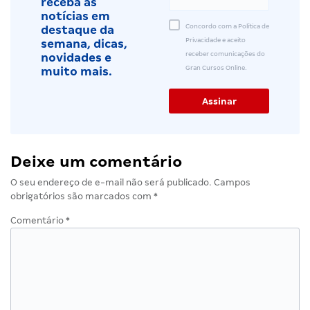
receba as
notícias em
Concordo com a Política de
destaque da
Privacidade e aceito
semana, dicas,
receber comunicações do
novidades e
Gran Cursos Online.
muito mais.
Deixe um comentário
O seu endereço de e-mail não será publicado.
Campos
obrigatórios são marcados com
*
Comentário
*