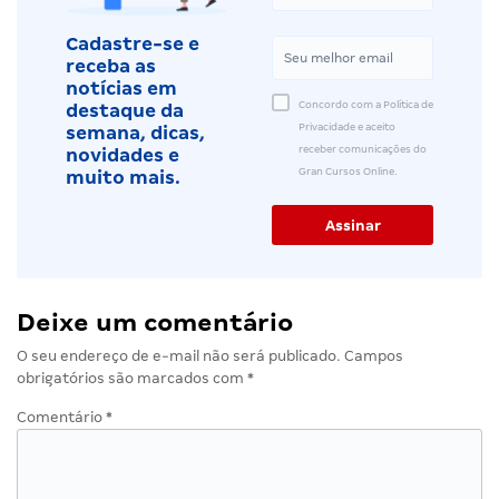
Cadastre-se e
receba as
notícias em
Concordo com a Política de
destaque da
Privacidade e aceito
semana, dicas,
receber comunicações do
novidades e
Gran Cursos Online.
muito mais.
Deixe um comentário
O seu endereço de e-mail não será publicado.
Campos
obrigatórios são marcados com
*
Comentário
*