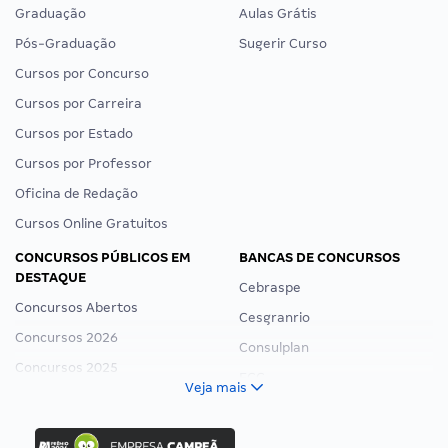
Graduação
Aulas Grátis
Pós-Graduação
Sugerir Curso
Cursos por Concurso
Cursos por Carreira
Cursos por Estado
Cursos por Professor
Oficina de Redação
Cursos Online Gratuitos
CONCURSOS PÚBLICOS EM
BANCAS DE CONCURSOS
DESTAQUE
Cebraspe
Concursos Abertos
Cesgranrio
Concursos 2026
Consulplan
Concursos 2025
FCC
Veja mais
Concurso Nacional Unificado
FGV
Concurso Ibama
Idecan