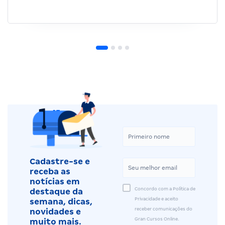
Cadastre-se e
receba as
notícias em
Concordo com a Política de
destaque da
Privacidade e aceito
semana, dicas,
receber comunicações do
novidades e
Gran Cursos Online.
muito mais.