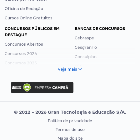
Oficina de Redação
Cursos Online Gratuitos
CONCURSOS PÚBLICOS EM
BANCAS DE CONCURSOS
DESTAQUE
Cebraspe
Concursos Abertos
Cesgranrio
Concursos 2026
Consulplan
Concursos 2025
FCC
Veja mais
Concurso Nacional Unificado
FGV
Concurso Ibama
Idecan
Concurso MPU
Selecon
Editais publicados
Uniase
© 2012 - 2026 Gran Tecnologia e Educação S/A.
Vunesp
Política de privacidade
CONCURSOS POR PROFISSÃO
EXAME DE ORDEM
Termos de uso
Concursos Administrativos
OAB
Mapa do site