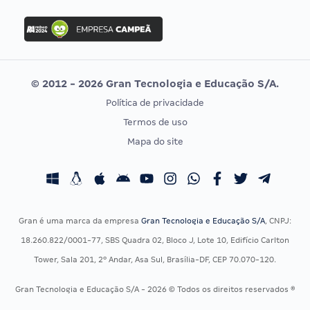
FGV
Concurso Ibama
Idecan
Concurso MPU
Selecon
Editais publicados
Uniase
© 2012 - 2026 Gran Tecnologia e Educação S/A.
Vunesp
Política de privacidade
CONCURSOS POR PROFISSÃO
EXAME DE ORDEM
Termos de uso
Concursos Administrativos
OAB
Mapa do site
Concursos Educação
Prova OAB
Concursos Fiscais
Calendário OAB
Concursos Jurídicos
Questões OAB
Concursos Militares
Recursos OAB
Gran é uma marca da empresa
Gran Tecnologia e Educação S/A
, CNPJ:
Concursos Policiais
Exame de Ordem
18.260.822/0001-77, SBS Quadra 02, Bloco J, Lote 10, Edifício Carlton
Concursos Saúde
Tower, Sala 201, 2º Andar, Asa Sul, Brasília-DF, CEP 70.070-120.
Concursos Tribunais
Gran Tecnologia e Educação S/A - 2026 © Todos os direitos reservados ®
Residência Multiprofissional