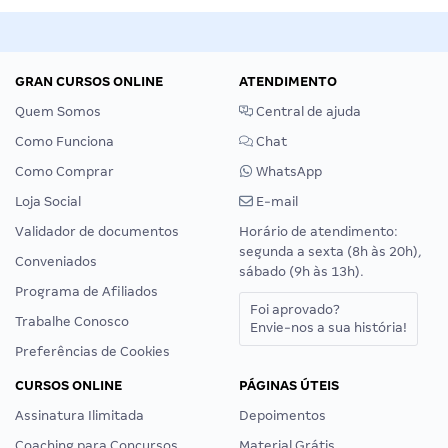
GRAN CURSOS ONLINE
ATENDIMENTO
Quem Somos
Central de ajuda
Como Funciona
Chat
Como Comprar
WhatsApp
Loja Social
E-mail
Validador de documentos
Horário de atendimento:
segunda a sexta (8h às 20h),
Conveniados
sábado (9h às 13h).
Programa de Afiliados
Foi aprovado?
Trabalhe Conosco
Envie-nos a sua história!
Preferências de Cookies
CURSOS ONLINE
PÁGINAS ÚTEIS
Assinatura Ilimitada
Depoimentos
Coaching para Concursos
Material Grátis