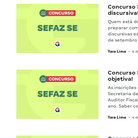
Concurso 
discursiva
Quem está de
preparar com
discursivas 
de setembro
Yara Lima
•
6 d
Concurso S
objetiva!
As inscriçõe
Secretaria d
Auditor Fisc
ano. Saber c
Yara Lima
•
4 d