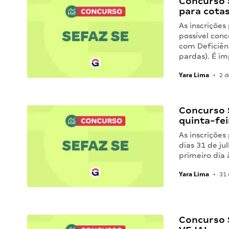
Concurso 
para cota
As inscrições
possível conc
com Deficiên
pardas). É i
Yara Lima
•
2 d
Concurso 
quinta-fei
As inscrições
dias 31 de ju
primeiro dia 
Yara Lima
•
31 
Concurso 