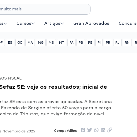
os
Cursos
Artigos
Gran Aprovados
Concurse
DF
ES
GO
MA
MG
MS
MT
PA
PB
PE
PI
PR
RJ
RN
R
OS FISCAL
efaz SE: veja os resultados; inicial de
faz SE está com as provas aplicadas. A Secretaria
 Fazenda de Sergipe oferta 50 vagas para o cargo
cnico de Tributos, que exige formação de nível
Compartilhe:
e Novembro de 2025