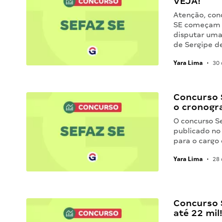
VEJA!
Atenção, conc
SE começam à
disputar uma
de Sergipe d
Yara Lima
•
30 
Concurso 
o cronogr
O concurso S
publicado no 
para o cargo 
Yara Lima
•
28 
Concurso S
até 22 mil