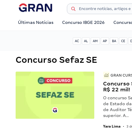
Últimas Notícias
Concurso IBGE 2026
Concurs
AC
AL
AM
AP
BA
CE
Concurso Sefaz SE
GRAN CURS
Concurso S
R$ 22 mil!
O concurso Se
de Estado da
de Auditor Té
superior. A…
Yara Lima
•
3 d