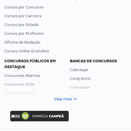
Cursos por Concurso
Cursos por Carreira
Cursos por Estado
Cursos por Professor
Oficina de Redação
Cursos Online Gratuitos
CONCURSOS PÚBLICOS EM
BANCAS DE CONCURSOS
DESTAQUE
Cebraspe
Concursos Abertos
Cesgranrio
Concursos 2026
Consulplan
Concursos 2025
FCC
Veja mais
Concurso Nacional Unificado
FGV
Concurso Ibama
Idecan
Concurso MPU
Selecon
Editais publicados