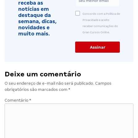
receba as
notícias em
Concordo com a Política de
destaque da
Privacidade e aceito
semana, dicas,
receber comunicações do
novidades e
Gran Cursos Online.
muito mais.
Deixe um comentário
O seu endereço de e-mail não será publicado.
Campos
obrigatórios são marcados com
*
Comentário
*