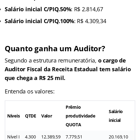
Salário inicial C/PIQ.50%
: R$ 2.814,67
Salário inicial C/PIQ.100%
: R$ 4.309,34
Quanto ganha um Auditor?
Segundo a estrutura remuneratória,
o cargo de
Auditor Fiscal da Receita Estadual tem salário
que chega a R$ 25 mil.
Entenda os valores:
Prêmio
Salário
Níveis
QTDE
Valor
produtividade
inicial
QUOTA
Nível I
4.300
12.389,59
7.779,51
20.169,10