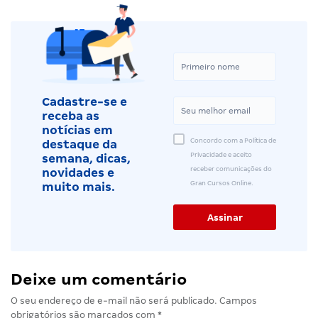
Cadastre-se e
receba as
notícias em
Concordo com a Política de
destaque da
Privacidade e aceito
semana, dicas,
receber comunicações do
novidades e
Gran Cursos Online.
muito mais.
Deixe um comentário
O seu endereço de e-mail não será publicado.
Campos
obrigatórios são marcados com
*