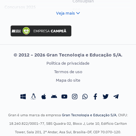
Consulplan
Concursos 2025
FCC
Veja mais
Concurso Nacional Unificado
FGV
Concurso Ibama
Idecan
Concurso MPU
Selecon
Editais publicados
Uniase
© 2012 - 2026 Gran Tecnologia e Educação S/A.
Vunesp
Política de privacidade
CONCURSOS POR PROFISSÃO
EXAME DE ORDEM
Termos de uso
Concursos Administrativos
OAB
Mapa do site
Concursos Educação
Prova OAB
Concursos Fiscais
Calendário OAB
Concursos Jurídicos
Questões OAB
Concursos Militares
Recursos OAB
Gran é uma marca da empresa
Gran Tecnologia e Educação S/A
, CNPJ:
Concursos Policiais
Exame de Ordem
18.260.822/0001-77, SBS Quadra 02, Bloco J, Lote 10, Edifício Carlton
Concursos Saúde
Tower, Sala 201, 2º Andar, Asa Sul, Brasília-DF, CEP 70.070-120.