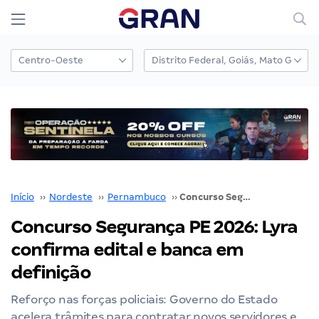
Início
››
Nordeste
››
Pernambuco
››
Concurso Segurança PE 2026: Lyra confirma edital e banca em definição
Concurso Segurança PE 2026: Lyra
confirma edital e banca em
definição
Reforço nas forças policiais: Governo do Estado
acelera trâmites para contratar novos servidores e