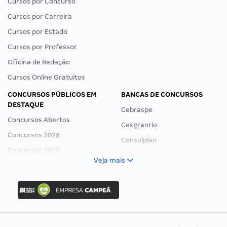
Cursos por Concurso
Cursos por Carreira
Cursos por Estado
Cursos por Professor
Oficina de Redação
Cursos Online Gratuitos
CONCURSOS PÚBLICOS EM
BANCAS DE CONCURSOS
DESTAQUE
Cebraspe
Concursos Abertos
Cesgranrio
Concursos 2026
Consulplan
Concursos 2025
FCC
Veja mais
Concurso Nacional Unificado
FGV
Concurso Ibama
Idecan
Concurso MPU
Selecon
Editais publicados
Uniase