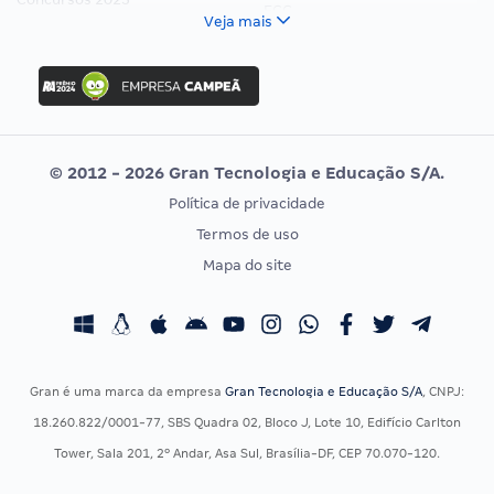
FCC
Veja mais
Concurso Nacional Unificado
FGV
Concurso Ibama
Idecan
Concurso MPU
Selecon
Editais publicados
Uniase
© 2012 - 2026 Gran Tecnologia e Educação S/A.
Vunesp
Política de privacidade
CONCURSOS POR PROFISSÃO
EXAME DE ORDEM
Termos de uso
Concursos Administrativos
OAB
Mapa do site
Concursos Educação
Prova OAB
Concursos Fiscais
Calendário OAB
Concursos Jurídicos
Questões OAB
Concursos Militares
Recursos OAB
Gran é uma marca da empresa
Gran Tecnologia e Educação S/A
, CNPJ:
Concursos Policiais
Exame de Ordem
18.260.822/0001-77, SBS Quadra 02, Bloco J, Lote 10, Edifício Carlton
Concursos Saúde
Tower, Sala 201, 2º Andar, Asa Sul, Brasília-DF, CEP 70.070-120.
Concursos Tribunais