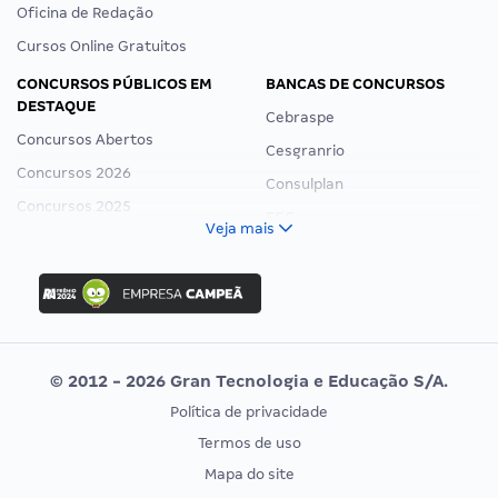
Oficina de Redação
Cursos Online Gratuitos
CONCURSOS PÚBLICOS EM
BANCAS DE CONCURSOS
DESTAQUE
Cebraspe
Concursos Abertos
Cesgranrio
Concursos 2026
Consulplan
Concursos 2025
FCC
Veja mais
Concurso Nacional Unificado
FGV
Concurso Ibama
Idecan
Concurso MPU
Selecon
Editais publicados
Uniase
© 2012 - 2026 Gran Tecnologia e Educação S/A.
Vunesp
Política de privacidade
CONCURSOS POR PROFISSÃO
EXAME DE ORDEM
Termos de uso
Concursos Administrativos
OAB
Mapa do site
Concursos Educação
Prova OAB