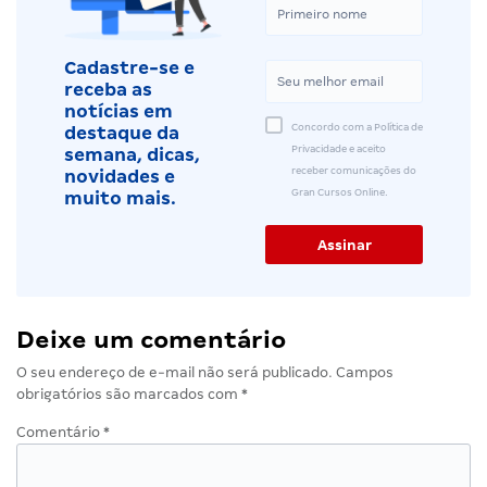
Cadastre-se e
receba as
notícias em
Concordo com a Política de
destaque da
Privacidade e aceito
semana, dicas,
receber comunicações do
novidades e
Gran Cursos Online.
muito mais.
Deixe um comentário
O seu endereço de e-mail não será publicado.
Campos
obrigatórios são marcados com
*
Comentário
*