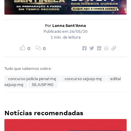
Por
Lanna Sant'Anna
Publicado em
26/05/20
1 min. de leitura
0
0
Tudo que sabemos sobre:
concurso policia penal mg
concurso sejusp mg
edital
sejusp mg
SEJUSP MG
Notícias recomendadas