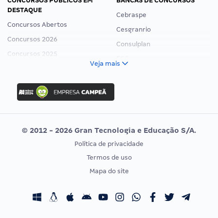
CONCURSOS PÚBLICOS EM
BANCAS DE CONCURSOS
DESTAQUE
Cebraspe
Concursos Abertos
Cesgranrio
Concursos 2026
Consulplan
Concursos 2025
FCC
Veja mais
Concurso Nacional Unificado
FGV
Concurso Ibama
Idecan
Concurso MPU
Selecon
Editais publicados
Uniase
© 2012 - 2026 Gran Tecnologia e Educação S/A.
Vunesp
Política de privacidade
CONCURSOS POR PROFISSÃO
EXAME DE ORDEM
Termos de uso
Concursos Administrativos
OAB
Mapa do site
Concursos Educação
Prova OAB
Concursos Fiscais
Calendário OAB
Concursos Jurídicos
Questões OAB