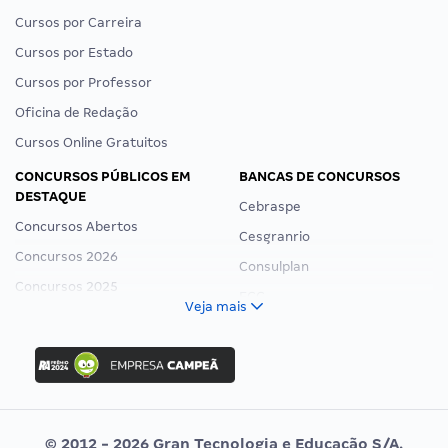
Cursos por Carreira
Cursos por Estado
Cursos por Professor
Oficina de Redação
Cursos Online Gratuitos
CONCURSOS PÚBLICOS EM
BANCAS DE CONCURSOS
DESTAQUE
Cebraspe
Concursos Abertos
Cesgranrio
Concursos 2026
Consulplan
Concursos 2025
FCC
Veja mais
Concurso Nacional Unificado
FGV
Concurso Ibama
Idecan
Concurso MPU
Selecon
Editais publicados
Uniase
© 2012 - 2026 Gran Tecnologia e Educação S/A.
Vunesp