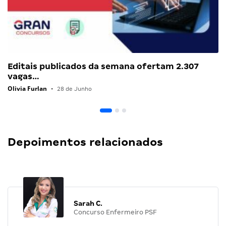
Editais publicados da semana ofertam 2.307
vagas…
Olivia Furlan
•
28 de Junho
Depoimentos relacionados
Sarah C.
Concurso Enfermeiro PSF