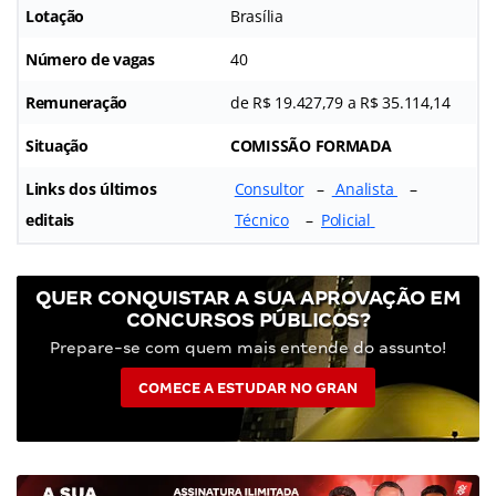
Lotação
Brasília
Número de vagas
40
Remuneração
de R$ 19.427,79 a R$ 35.114,14
Situação
COMISSÃO FORMADA
Links dos últimos
Consultor
–
Analista
–
editais
Técnico
–
Policial
QUER CONQUISTAR A SUA APROVAÇÃO EM
CONCURSOS PÚBLICOS?
Prepare-se com quem mais entende do assunto!
COMECE A ESTUDAR NO GRAN