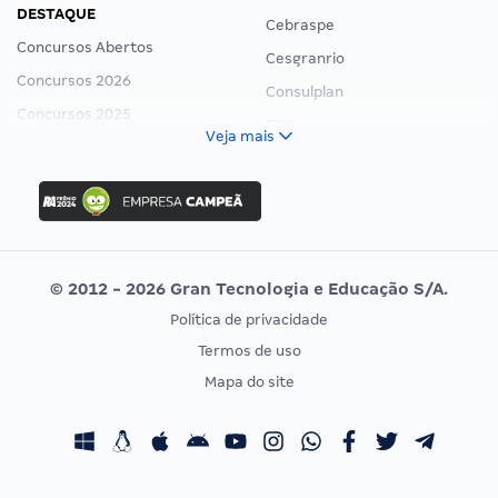
DESTAQUE
Cebraspe
Concursos Abertos
Cesgranrio
Concursos 2026
Consulplan
Concursos 2025
FCC
Veja mais
Concurso Nacional Unificado
FGV
Concurso Ibama
Idecan
Concurso MPU
Selecon
Editais publicados
Uniase
© 2012 - 2026 Gran Tecnologia e Educação S/A.
Vunesp
Política de privacidade
CONCURSOS POR PROFISSÃO
EXAME DE ORDEM
Termos de uso
Concursos Administrativos
OAB
Mapa do site
Concursos Educação
Prova OAB
Concursos Fiscais
Calendário OAB
Concursos Jurídicos
Questões OAB
Concursos Militares
Recursos OAB