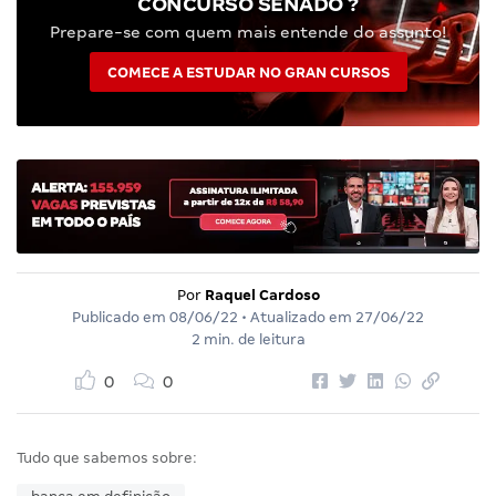
CONCURSO SENADO ?
Prepare-se com quem mais entende do assunto!
COMECE A ESTUDAR NO GRAN CURSOS
Por
Raquel Cardoso
Publicado em
08/06/22
• Atualizado em
27/06/22
2 min. de leitura
0
0
Tudo que sabemos sobre: