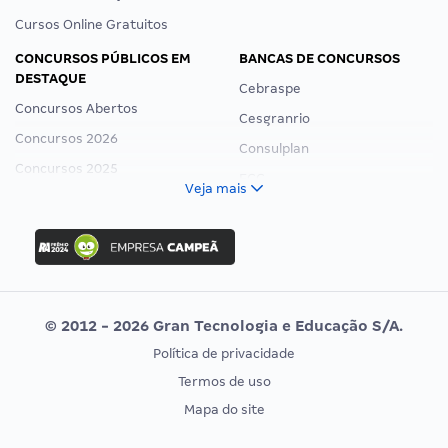
Cursos Online Gratuitos
CONCURSOS PÚBLICOS EM
BANCAS DE CONCURSOS
DESTAQUE
Cebraspe
Concursos Abertos
Cesgranrio
Concursos 2026
Consulplan
Concursos 2025
FCC
Veja mais
Concurso Nacional Unificado
FGV
Concurso Ibama
Idecan
Concurso MPU
Selecon
Editais publicados
Uniase
© 2012 - 2026 Gran Tecnologia e Educação S/A.
Vunesp
Política de privacidade
CONCURSOS POR PROFISSÃO
EXAME DE ORDEM
Termos de uso
Concursos Administrativos
OAB
Mapa do site
Concursos Educação
Prova OAB