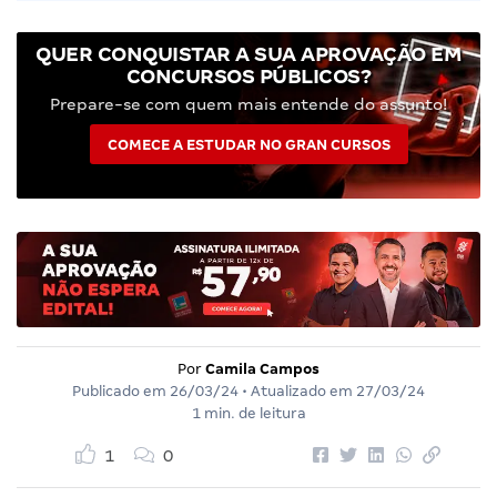
QUER CONQUISTAR A SUA APROVAÇÃO EM
CONCURSOS PÚBLICOS?
Prepare-se com quem mais entende do assunto!
COMECE A ESTUDAR NO GRAN CURSOS
Por
Camila Campos
Publicado em
26/03/24
• Atualizado em
27/03/24
1 min. de leitura
1
0