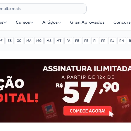
os
Cursos
Artigos
Gran Aprovados
Concurse
DF
ES
GO
MA
MG
MS
MT
PA
PB
PE
PI
PR
RJ
RN
R