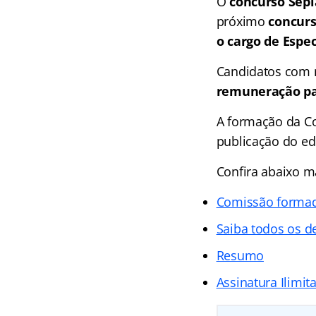
O
concurso Sepl
próximo
concurs
o cargo de Espe
Candidatos com n
remuneração pas
A formação da Co
publicação do ed
Confira abaixo m
Comissão forma
Saiba todos os d
Resumo
Assinatura Ilimit