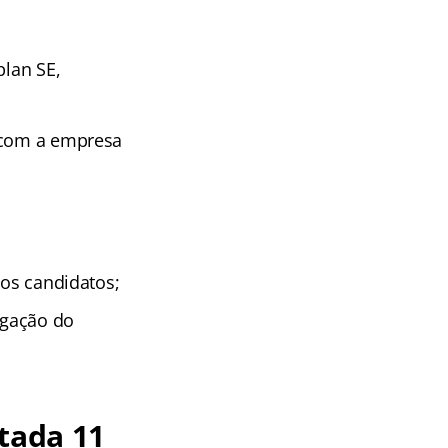
plan SE,
o com a empresa
los candidatos;
ogação do
tada 11