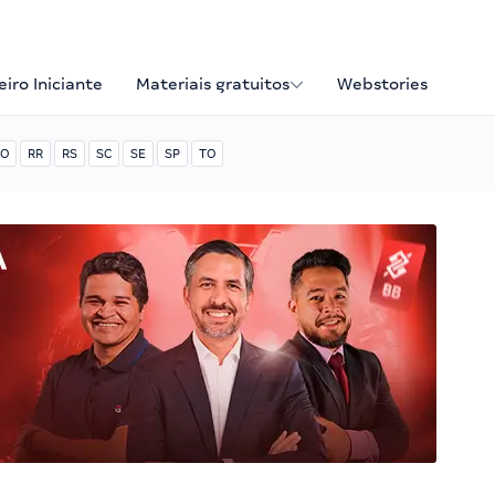
iro Iniciante
Materiais gratuitos
Webstories
O
RR
RS
SC
SE
SP
TO