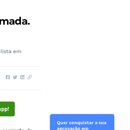
rmada.
alista em
app!
Quer conquistar a sua
aprovação em