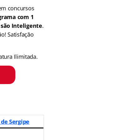
 em concursos
grama com 1
isão Inteligente
.
o! Satisfação
tura Ilimitada.
 de Sergipe