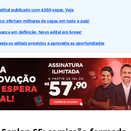
edital publicado com 4.050 vagas. Veja
s: ofertam milhares de vagas em todo o país!
anca em definição. Novo edital em breve!
veja os editais previstos e aproveite as oportunidades