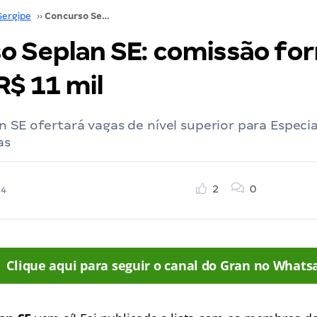
Sergipe
››
Concurso Seplan SE: comissão formada. Iniciais R$ 11 mil
o Seplan SE: comissão fo
 R$ 11 mil
 SE ofertará vagas de nível superior para Especi
as
2
0
24
Clique aqui para seguir o canal do Gran no Whats