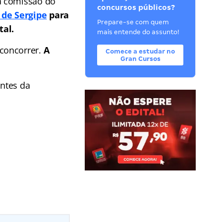
a comissão do
concursos públicos?
 de Sergipe
para
Prepare-se com quem
tal.
mais entende do assunto!
concorrer.
A
Comece a estudar no
Gran Cursos
ntes da