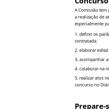
Concurso
A Comissão tem 
a realização de a
especialmente pa
definir os par
contratada;
elaborar edita
acompanhar as
colaborar na r
realizar atos 
concurso no Diári
Prepare-s