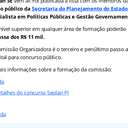
an SE
vem aí! Foi publicada a lista com os membros d
o público da
Secretaria do Planejamento do Estado
cialista em Políticas Públicas e Gestão Governamen
ível superior em qualquer área de formação poderão 
sa dos R$ 11 mil.
missão Organizadora é o terceiro e penúltimo passo a
ital para concurso público.
ais informações sobre a formação da comissão:
da
etalhes do concurso Seplan P
I
ada