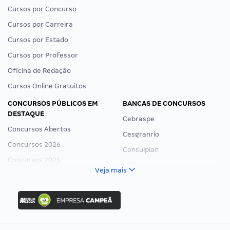
Cursos por Concurso
Cursos por Carreira
Cursos por Estado
Cursos por Professor
Oficina de Redação
Cursos Online Gratuitos
CONCURSOS PÚBLICOS EM
BANCAS DE CONCURSOS
DESTAQUE
Cebraspe
Concursos Abertos
Cesgranrio
Concursos 2026
Consulplan
Concursos 2025
FCC
Veja mais
Concurso Nacional Unificado
FGV
Concurso Ibama
Idecan
Concurso MPU
Selecon
Editais publicados
Uniase