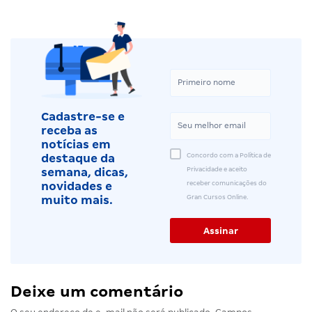
Cadastre-se e
receba as
notícias em
Concordo com a Política de
destaque da
Privacidade e aceito
semana, dicas,
receber comunicações do
novidades e
Gran Cursos Online.
muito mais.
Deixe um comentário