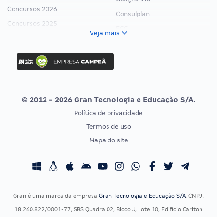
Concursos 2026
Consulplan
Concursos 2025
FCC
Veja mais
Concurso Nacional Unificado
FGV
Concurso Ibama
Idecan
Concurso MPU
Selecon
Editais publicados
Uniase
© 2012 - 2026 Gran Tecnologia e Educação S/A.
Vunesp
Política de privacidade
CONCURSOS POR PROFISSÃO
EXAME DE ORDEM
Termos de uso
Concursos Administrativos
OAB
Mapa do site
Concursos Educação
Prova OAB
Concursos Fiscais
Calendário OAB
Concursos Jurídicos
Questões OAB
Concursos Militares
Recursos OAB
Gran é uma marca da empresa
Gran Tecnologia e Educação S/A
, CNPJ:
Concursos Policiais
Exame de Ordem
18.260.822/0001-77, SBS Quadra 02, Bloco J, Lote 10, Edifício Carlton