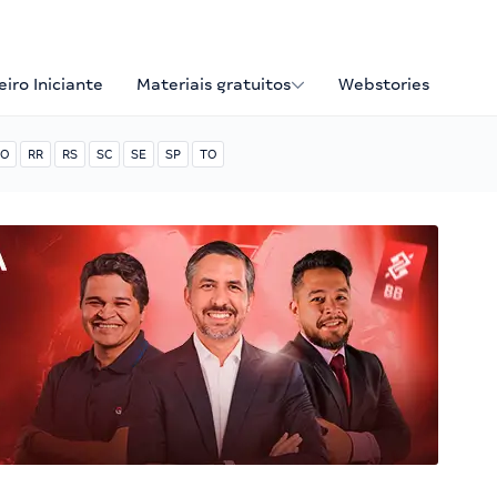
iro Iniciante
Materiais gratuitos
Webstories
O
RR
RS
SC
SE
SP
TO