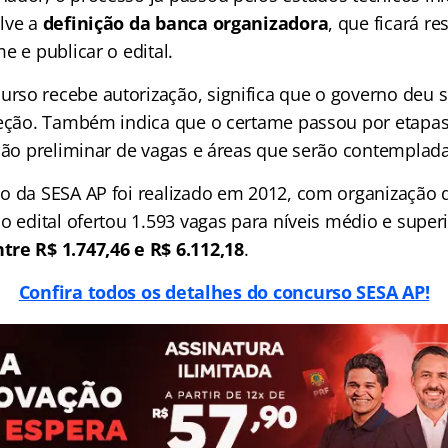
lve a
definição da banca organizadora
, que ficará r
e e publicar o edital.
so recebe autorização, significa que o governo deu si
leção. Também indica que o certame passou por etapa
ição preliminar de vagas e áreas que serão contemplada
o da SESA AP foi realizado em 2012, com organização
 o edital ofertou 1.593 vagas para níveis médio e supe
re R$ 1.747,46 e R$ 6.112,18
.
Confira todos os detalhes do concurso SESA AP!