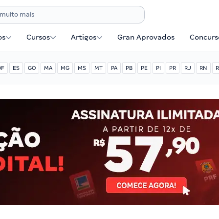
os
Cursos
Artigos
Gran Aprovados
Concurse
DF
ES
GO
MA
MG
MS
MT
PA
PB
PE
PI
PR
RJ
RN
R