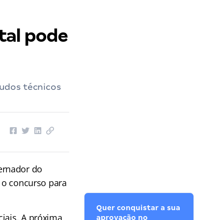
tal pode
udos técnicos
ernador do
e o concurso para
Quer conquistar a sua
ciais. A próxima
aprovação no