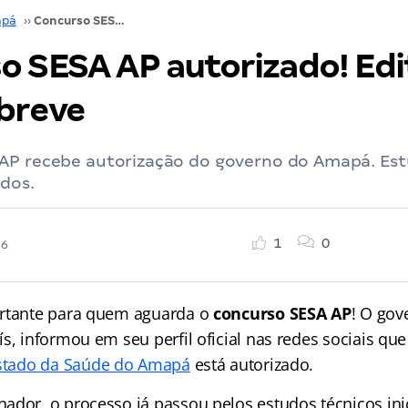
pá
››
Concurso SESA AP autorizado! Edital pode sair em breve
o SESA AP autorizado! Edi
 breve
AP recebe autorização do governo do Amapá. Est
ados.
1
0
26
ortante para quem aguarda o
concurso SESA AP
! O gov
s, informou em seu perfil oficial nas redes sociais qu
Estado da Saúde do Amapá
está autorizado.
ador, o processo já passou pelos estudos técnicos ini