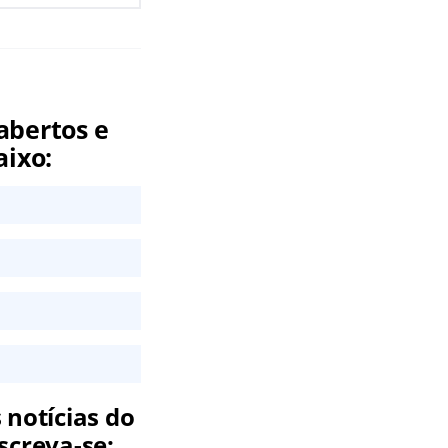
abertos e
aixo:
 notícias do
screva-se: