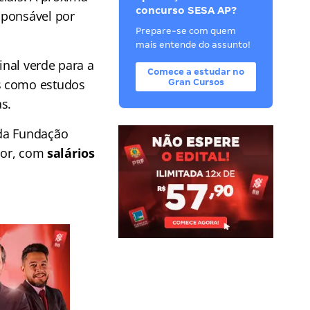
concurso SESA AP?
esponsável por
Prepare-se com quem
mais entende do assunto!
nal verde para a
Comece a estudar no
s como estudos
Gran Cursos
s.
 da Fundação
rior, com
salários