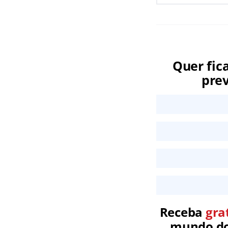
Quer fic
prev
Receba
gra
mundo dos