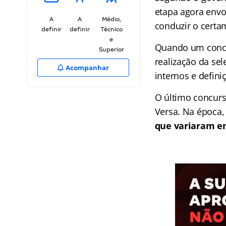
etapa agora envo
A
A
Médio,
conduzir o certam
definir
definir
Técnico
e
Quando um concur
Superior
realização da se
Acompanhar
internos e defin
O último concurs
Versa. Na época,
que variaram ent