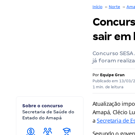
Início
››
Norte
››
Ama
Concurs
sair em
Concurso SESA 
já foram realiz
Por
Equipe Gran
Publicado em
13/03/
1 min. de leitura
Atualização imp
Sobre o concurso
Amapá, Clécio Luí
Secretaria de Saúde do
Estado do Amapá
a
Secretaria de 
Segundo o govern