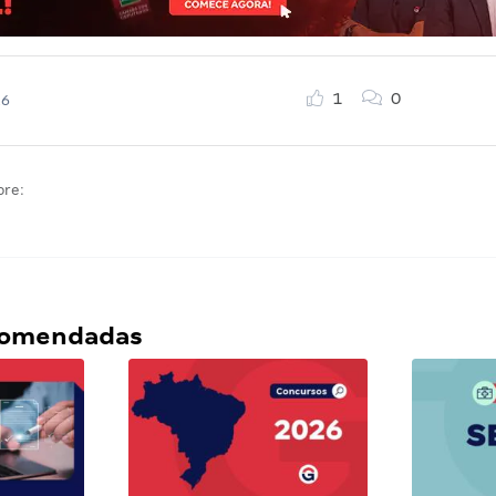
1
0
26
bre:
ecomendadas