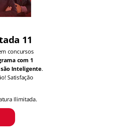
tada 11
 em concursos
grama com 1
isão Inteligente
.
o! Satisfação
tura Ilimitada.