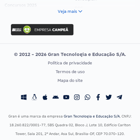
Concursos 2025
FCC
Veja mais
Concurso Nacional Unificado
FGV
Concurso Ibama
Idecan
Concurso MPU
Selecon
Editais publicados
Uniase
© 2012 - 2026 Gran Tecnologia e Educação S/A.
Vunesp
Política de privacidade
CONCURSOS POR PROFISSÃO
EXAME DE ORDEM
Termos de uso
Concursos Administrativos
OAB
Mapa do site
Concursos Educação
Prova OAB
Concursos Fiscais
Calendário OAB
Concursos Jurídicos
Questões OAB
Concursos Militares
Recursos OAB
Gran é uma marca da empresa
Gran Tecnologia e Educação S/A
, CNPJ:
Concursos Policiais
Exame de Ordem
18.260.822/0001-77, SBS Quadra 02, Bloco J, Lote 10, Edifício Carlton
Concursos Saúde
Tower, Sala 201, 2º Andar, Asa Sul, Brasília-DF, CEP 70.070-120.