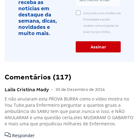
receba as
notícias em
Concordo com a Política de
destaque da
Privacidade e aceito
semana, dicas,
receber comunicações do
novidades e
Gran Cursos Online.
muito mais.
Comentários (117)
Laila Cristina Mady
•
30 de Dezembro de 2016
E não anularam esta PROVA BURRA como o vídeo mostra no
You Tube,para Enfermeiro perguntar a quantos gruas a
ambulância do SAMU tem que parar,nunca vi isso, e NÃO
ANULARAM e uma questão certa,eles MUDARAM O GABARITO
e mais uma que prejudicou milhares de Enfermeiros.
Responder