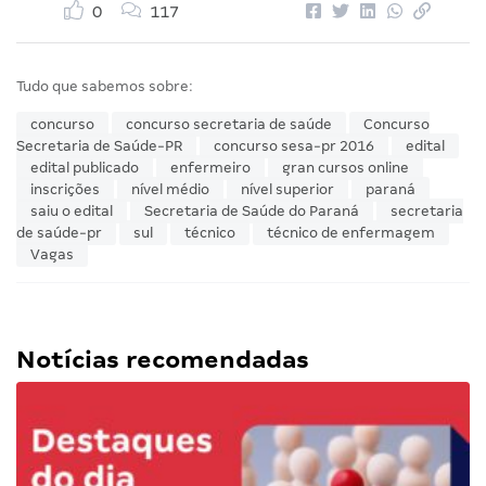
0
117
Tudo que sabemos sobre:
concurso
concurso secretaria de saúde
Concurso
Secretaria de Saúde-PR
concurso sesa-pr 2016
edital
edital publicado
enfermeiro
gran cursos online
inscrições
nível médio
nível superior
paraná
saiu o edital
Secretaria de Saúde do Paraná
secretaria
de saúde-pr
sul
técnico
técnico de enfermagem
Vagas
Notícias recomendadas