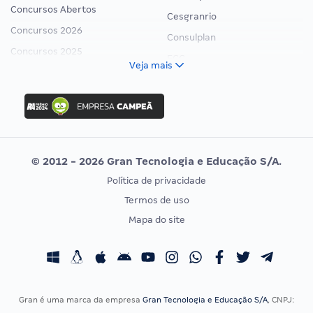
Concursos Abertos
Cesgranrio
Concursos 2026
Consulplan
Concursos 2025
FCC
Veja mais
Concurso Nacional Unificado
FGV
Concurso Ibama
Idecan
Concurso MPU
Selecon
Editais publicados
Uniase
© 2012 - 2026 Gran Tecnologia e Educação S/A.
Vunesp
Política de privacidade
CONCURSOS POR PROFISSÃO
EXAME DE ORDEM
Termos de uso
Concursos Administrativos
OAB
Mapa do site
Concursos Educação
Prova OAB
Concursos Fiscais
Calendário OAB
Concursos Jurídicos
Questões OAB
Concursos Militares
Recursos OAB
Gran é uma marca da empresa
Gran Tecnologia e Educação S/A
, CNPJ:
Concursos Policiais
Exame de Ordem