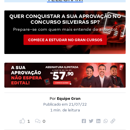
QUER CONQUISTAR A SUA APROVAÇÃO NO
CONCURSO SILVEIRAS SP?
Prepare-se com quem mais entende do assunto!
COMECE A ESTUDAR NO GRAN CURSOS
Por
Equipe Gran
Publicado em
21/07/22
1 min. de leitura
1
0