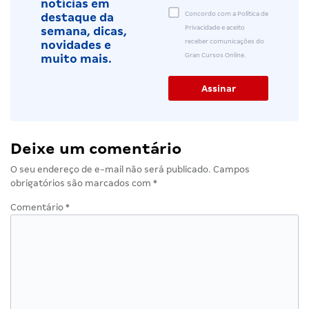
notícias em
Concordo com a Política de
destaque da
Privacidade e aceito
semana, dicas,
receber comunicações do
novidades e
Gran Cursos Online.
muito mais.
Deixe um comentário
O seu endereço de e-mail não será publicado.
Campos
obrigatórios são marcados com
*
Comentário
*