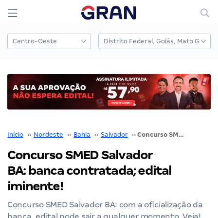
Início
››
Nordeste
››
Bahia
››
Salvador
››
Concurso SMED Salvador BA: banca contratada; edital iminente!
Concurso SMED Salvador
BA: banca contratada; edital
iminente!
Concurso SMED Salvador BA: com a oficialização da
banca, edital pode sair a qualquer momento. Veja!