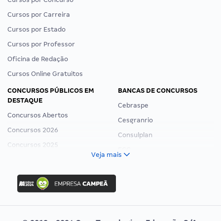
Cursos por Carreira
Cursos por Estado
Cursos por Professor
Oficina de Redação
Cursos Online Gratuitos
CONCURSOS PÚBLICOS EM
BANCAS DE CONCURSOS
DESTAQUE
Cebraspe
Concursos Abertos
Cesgranrio
Concursos 2026
Consulplan
Concursos 2025
FCC
Veja mais
Concurso Nacional Unificado
FGV
Concurso Ibama
Idecan
Concurso MPU
Selecon
Editais publicados
Uniase