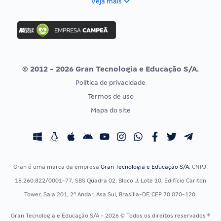
Veja mais
Concurso Nacional Unificado
FGV
Concurso Ibama
Idecan
Concurso MPU
Selecon
Editais publicados
Uniase
© 2012 - 2026 Gran Tecnologia e Educação S/A.
Vunesp
Política de privacidade
CONCURSOS POR PROFISSÃO
EXAME DE ORDEM
Termos de uso
Concursos Administrativos
OAB
Mapa do site
Concursos Educação
Prova OAB
Concursos Fiscais
Calendário OAB
Concursos Jurídicos
Questões OAB
Concursos Militares
Recursos OAB
Gran é uma marca da empresa
Gran Tecnologia e Educação S/A
, CNPJ:
Concursos Policiais
Exame de Ordem
18.260.822/0001-77, SBS Quadra 02, Bloco J, Lote 10, Edifício Carlton
Concursos Saúde
Tower, Sala 201, 2º Andar, Asa Sul, Brasília-DF, CEP 70.070-120.
Concursos Tribunais
Gran Tecnologia e Educação S/A - 2026 © Todos os direitos reservados ®
Residência Multiprofissional