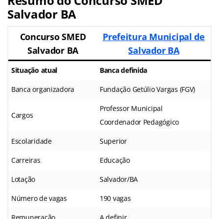
Resumo do Concurso SMED
Salvador BA
Concurso SMED
Prefeitura Municipal de
Salvador BA
Salvador BA
Situação atual
Banca definida
Banca organizadora
Fundação Getúlio Vargas (FGV)
Professor Municipal
Cargos
Coordenador Pedagógico
Escolaridade
Superior
Carreiras
Educação
Lotação
Salvador/BA
Número de vagas
190 vagas
Remuneração
A definir