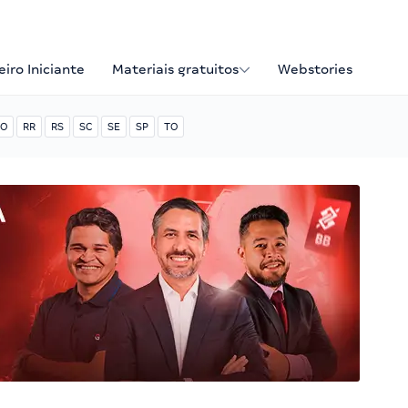
iro Iniciante
Materiais gratuitos
Webstories
O
RR
RS
SC
SE
SP
TO