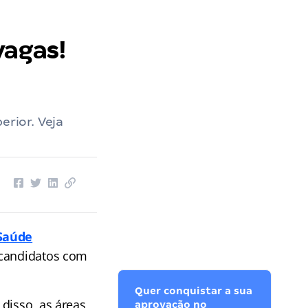
vagas!
erior. Veja
 Saúde
 candidatos com
Quer conquistar a sua
disso, as áreas
aprovação no