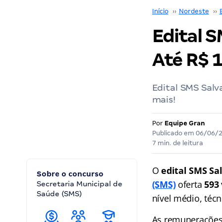
Início
››
Nordeste
››
Edital S
Até R$ 1
Edital SMS Salv
mais!
Por
Equipe Gran
Publicado em
06/06/
7 min. de leitura
O
edital SMS Sa
Sobre o concurso
(SMS)
oferta
593
Secretaria Municipal de
Saúde (SMS)
nível médio, técn
As remunerações 