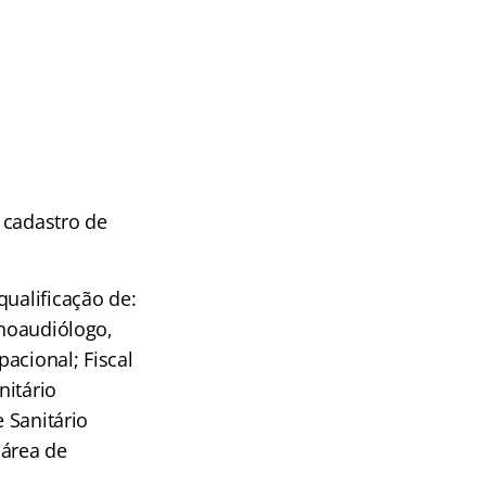
 cadastro de
ualificação de:
onoaudiólogo,
acional; Fiscal
nitário
e Sanitário
 área de