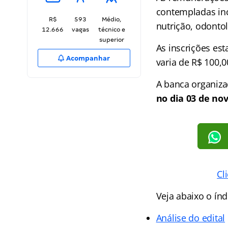
contempladas inc
R$
593
Médio,
nutrição, odontol
12.666
vagas
técnico e
superior
As inscrições es
Acompanhar
varia de R$ 100,
A banca organiza
no dia 03 de no
Cl
Veja abaixo o
índ
Análise do edital