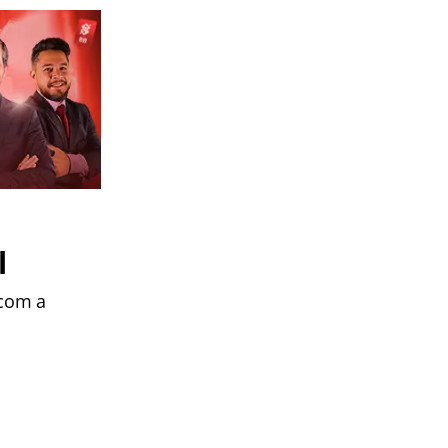
l
 com a