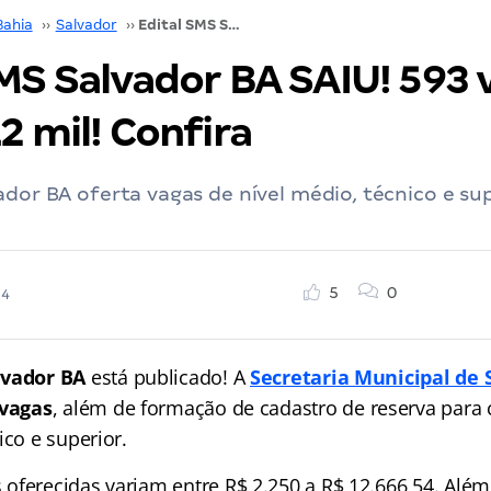
Bahia
››
Salvador
››
Edital SMS Salvador BA SAIU! 593 vagas! Até R$ 12 mil! Confira
MS Salvador BA SAIU! 593 
2 mil! Confira
ador BA oferta vagas de nível médio, técnico e sup
5
0
24
lvador BA
está publicado! A
Secretaria Municipal de
 vagas
, além de formação de cadastro de reserva para
ico e superior.
oferecidas variam entre R$ 2.250 a R$ 12.666,54. Além 