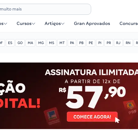
os
Cursos
Artigos
Gran Aprovados
Concurse
DF
ES
GO
MA
MG
MS
MT
PA
PB
PE
PI
PR
RJ
RN
R