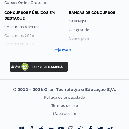
Cursos Online Gratuitos
CONCURSOS PÚBLICOS EM
BANCAS DE CONCURSOS
DESTAQUE
Cebraspe
Concursos Abertos
Cesgranrio
Concursos 2026
Consulplan
Concursos 2025
FCC
Veja mais
Concurso Nacional Unificado
FGV
Concurso Ibama
Idecan
Concurso MPU
Selecon
Editais publicados
Uniase
© 2012 - 2026 Gran Tecnologia e Educação S/A.
Vunesp
Política de privacidade
CONCURSOS POR PROFISSÃO
EXAME DE ORDEM
Termos de uso
Concursos Administrativos
OAB
Mapa do site
Concursos Educação
Prova OAB
Concursos Fiscais
Calendário OAB