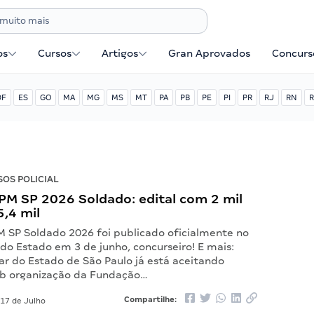
os
Cursos
Artigos
Gran Aprovados
Concurse
DF
ES
GO
MA
MG
MS
MT
PA
PB
PE
PI
PR
RJ
RN
R
OS POLICIAL
PM SP 2026 Soldado: edital com 2 mil
5,4 mil
M SP Soldado 2026 foi publicado oficialmente no
l do Estado em 3 de junho, concurseiro! E mais:
itar do Estado de São Paulo já está aceitando
Sob organização da Fundação…
Compartilhe:
17 de Julho