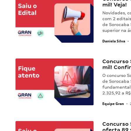
mil! Veja!
Novidades, c
com 2 editai
de Sorocaba S
superior na 
Daniela Silva
•
Concurso S
mil! Confi
O concurso S
de Sorocaba 
fundamental,
2.325,92 a R$
Equipe Gran
•
2
Concurso S
oferta 89 