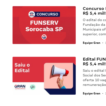
Concurso 
R$ 5,4 mil!
O edital do 
Fundação da 
Municipais of
superior, com 
Equipe Gran
•
1
Edital FU
R$ 5,4 mil!
Saiu o edita
Social dos Se
oferta 10 vag
remuneração i
Equipe Gran
•
1