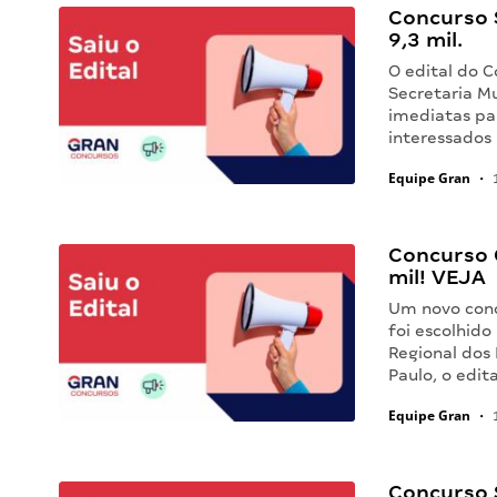
Concurso S
9,3 mil.
O edital do 
Secretaria M
imediatas par
interessados
Equipe Gran
•
1
Concurso C
mil! VEJA
Um novo conc
foi escolhido
Regional dos
Paulo, o edit
Equipe Gran
•
1
Concurso S