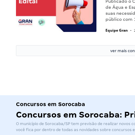
Publicado o 
de Água e Es
suas necessi
público com 
Equipe Gran
•
2
ver mais co
Concursos em Sorocaba
Concursos em Sorocaba: Pri
O município de Sorocaba/SP tem previsão de realizar novos 
você fica por dentro de todas as novidades sobre
concursos 