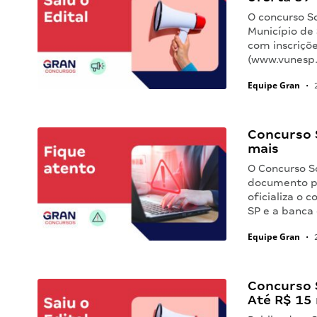
O concurso So
Município de 
com inscriçõe
(www.vunesp.
Equipe Gran
•
2
Concurso 
mais
O Concurso S
documento pu
oficializa o 
SP e a banca
Equipe Gran
•
2
Concurso 
Até R$ 15 