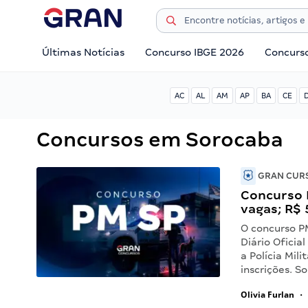
Últimas Notícias
Concurso IBGE 2026
Concurs
AC
AL
AM
AP
BA
CE
Concursos em Sorocaba
GRAN CURS
Concurso 
vagas; R$ 
O concurso P
Diário Oficia
a Polícia Mil
inscrições. 
Olivia Furlan
•