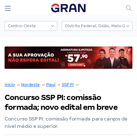
Início
››
Nordeste
››
Piauí
››
SSP PI
››
Concurso SSP PI
››
Concurso SSP PI: comissão
formada; novo edital em breve
Concurso SSP PI: comissão formada para cargos de
nível médio e superior.