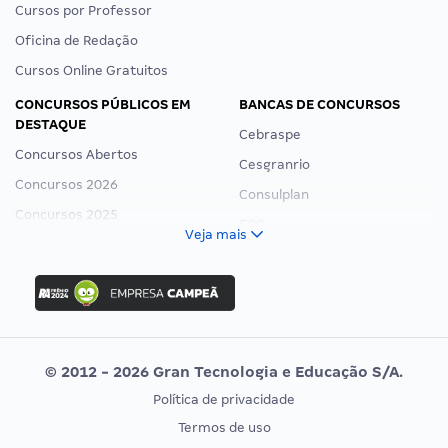
Cursos por Professor
Oficina de Redação
Cursos Online Gratuitos
CONCURSOS PÚBLICOS EM
BANCAS DE CONCURSOS
DESTAQUE
Cebraspe
Concursos Abertos
Cesgranrio
Concursos 2026
Consulplan
Concursos 2025
FCC
Veja mais
Concurso Nacional Unificado
FGV
Concurso Ibama
Idecan
Concurso MPU
Selecon
Editais publicados
Uniase
© 2012 - 2026 Gran Tecnologia e Educação S/A.
Vunesp
Política de privacidade
CONCURSOS POR PROFISSÃO
EXAME DE ORDEM
Termos de uso
Concursos Administrativos
OAB