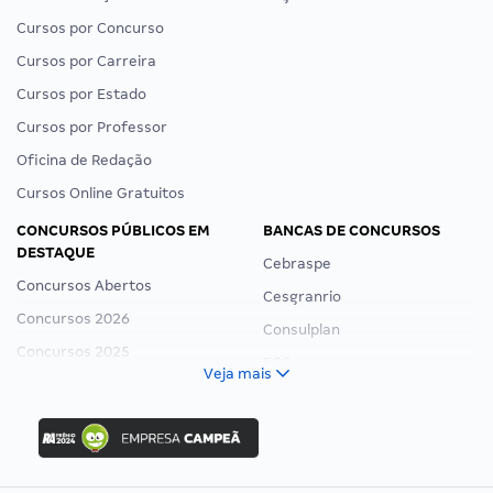
Cursos por Concurso
Cursos por Carreira
Cursos por Estado
Cursos por Professor
Oficina de Redação
Cursos Online Gratuitos
CONCURSOS PÚBLICOS EM
BANCAS DE CONCURSOS
DESTAQUE
Cebraspe
Concursos Abertos
Cesgranrio
Concursos 2026
Consulplan
Concursos 2025
FCC
Veja mais
Concurso Nacional Unificado
FGV
Concurso Ibama
Idecan
Concurso MPU
Selecon
Editais publicados