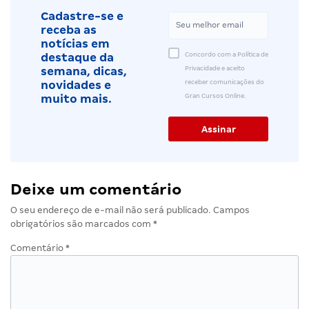
Cadastre-se e
receba as
notícias em
Concordo com a Política de
destaque da
Privacidade e aceito
semana, dicas,
receber comunicações do
novidades e
Gran Cursos Online.
muito mais.
Deixe um comentário
O seu endereço de e-mail não será publicado.
Campos
obrigatórios são marcados com
*
Comentário
*