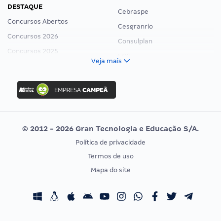
DESTAQUE
Cebraspe
Concursos Abertos
Cesgranrio
Concursos 2026
Consulplan
Concursos 2025
FCC
Veja mais
Concurso Nacional Unificado
FGV
Concurso Ibama
Idecan
Concurso MPU
Selecon
Editais publicados
Uniase
© 2012 - 2026 Gran Tecnologia e Educação S/A.
Vunesp
Política de privacidade
CONCURSOS POR PROFISSÃO
EXAME DE ORDEM
Termos de uso
Concursos Administrativos
OAB
Mapa do site
Concursos Educação
Prova OAB
Concursos Fiscais
Calendário OAB
Concursos Jurídicos
Questões OAB
Concursos Militares
Recursos OAB