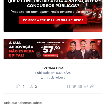
QUER CONQUISTAR A SUA APROVAÇÃO EM
CONCURSOS PÚBLICOS?
Prepare-se com quem mais entende do assunto!
COMECE A ESTUDAR NO GRAN CURSOS
Por
Yara Lima
Publicado em
03/06/25
1 min. de leitura
4
0
Tudo que sabemos sobre: