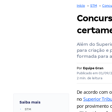
Início
››
STM
››
Concu
Concurs
certame
Além do Superi
para criação e
formada para a
Por
Equipe Gran
Publicado em
01/09/
2 min. de leitura
De acordo com o 
no
Superior Tribu
Saiba mais
por provimento o
STM