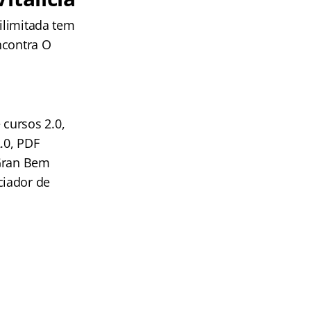
 ilimitada tem
ncontra O
cursos 2.0,
.0, PDF
 Gran Bem
ciador de