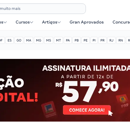
os
Cursos
Artigos
Gran Aprovados
Concurse
DF
ES
GO
MA
MG
MS
MT
PA
PB
PE
PI
PR
RJ
RN
R