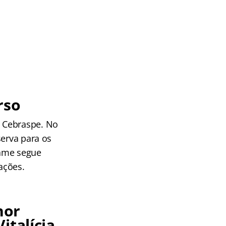
rso
a Cebraspe. No
serva para os
tame segue
ações.
hor
italícia