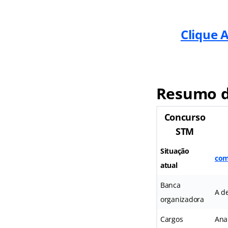
Clique 
Resumo d
Concurso
STM
Situação
com
atual
Banca
A de
organizadora
Cargos
Anal