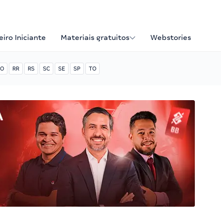
iro Iniciante
Materiais gratuitos
Webstories
O
RR
RS
SC
SE
SP
TO