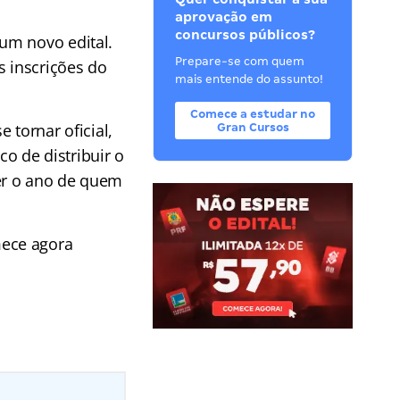
aprovação em
concursos públicos?
um novo edital.
Prepare-se com quem
s inscrições do
mais entende do assunto!
Comece a estudar no
 tornar oficial,
Gran Cursos
o de distribuir o
er o ano de quem
mece agora