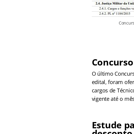
Concurs
Concurso 
O último Concurs
edital, foram of
cargos de Técnico
vigente até o mê
Estude p
desconto 