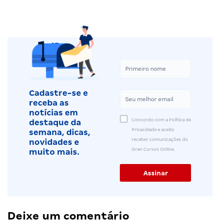
Cadastre-se e
receba as
notícias em
Concordo com a Política de
destaque da
Privacidade e aceito
semana, dicas,
receber comunicações do
novidades e
Gran Cursos Online.
muito mais.
Deixe um comentário