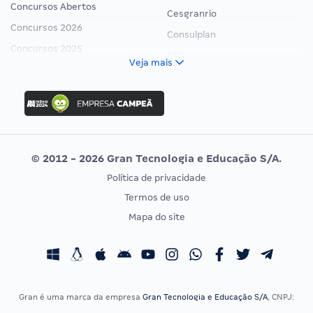
Concursos Abertos
Cesgranrio
Concursos 2026
Consulplan
Concursos 2025
FCC
Veja mais
Concurso Nacional Unificado
FGV
Concurso Ibama
Idecan
Concurso MPU
Selecon
Editais publicados
Uniase
© 2012 - 2026 Gran Tecnologia e Educação S/A.
Vunesp
Política de privacidade
CONCURSOS POR PROFISSÃO
EXAME DE ORDEM
Termos de uso
Concursos Administrativos
OAB
Mapa do site
Concursos Educação
Prova OAB
Concursos Fiscais
Calendário OAB
Concursos Jurídicos
Questões OAB
Concursos Militares
Recursos OAB
Gran é uma marca da empresa
Gran Tecnologia e Educação S/A
, CNPJ:
Concursos Policiais
Exame de Ordem