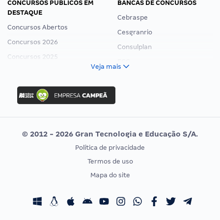
CONCURSOS PÚBLICOS EM
BANCAS DE CONCURSOS
DESTAQUE
Cebraspe
Concursos Abertos
Cesgranrio
Concursos 2026
Consulplan
Concursos 2025
FCC
Veja mais
Concurso Nacional Unificado
FGV
Concurso Ibama
Idecan
Concurso MPU
Selecon
Editais publicados
Uniase
© 2012 - 2026 Gran Tecnologia e Educação S/A.
Vunesp
Política de privacidade
CONCURSOS POR PROFISSÃO
EXAME DE ORDEM
Termos de uso
Concursos Administrativos
OAB
Mapa do site
Concursos Educação
Prova OAB
Concursos Fiscais
Calendário OAB
Concursos Jurídicos
Questões OAB