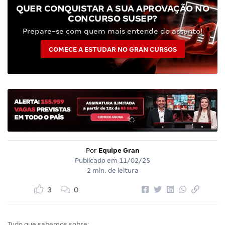
QUER CONQUISTAR A SUA APROVAÇÃO NO
CONCURSO SUSEP?
Prepare-se com quem mais entende do assunto!
COMECE A ESTUDAR NO GRAN CURSOS
Por
Equipe Gran
Publicado em
11/02/25
2 min. de leitura
3
0
Tudo que sabemos sobre: