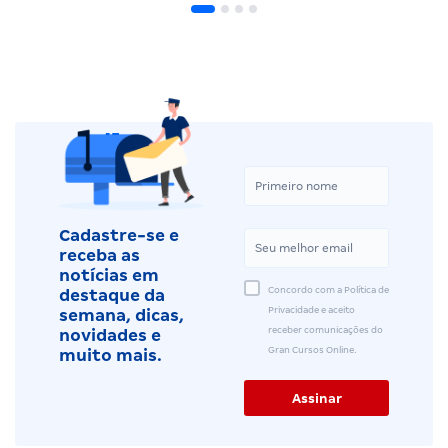
Cadastre-se e
receba as
notícias em
Concordo com a Política de
destaque da
Privacidade e aceito
semana, dicas,
receber comunicações do
novidades e
Gran Cursos Online.
muito mais.