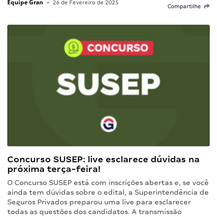
Equipe Gran
•
26 de Fevereiro de 2025
Compartilhe
Concurso SUSEP: live esclarece dúvidas na
próxima terça-feira!
O Concurso SUSEP está com inscrições abertas e, se você
ainda tem dúvidas sobre o edital, a Superintendência de
Seguros Privados preparou uma live para esclarecer
todas as questões dos candidatos. A transmissão