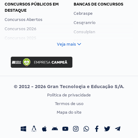
CONCURSOS PÚBLICOS EM
BANCAS DE CONCURSOS
DESTAQUE
Cebraspe
Concursos Abertos
Cesgranrio
Concursos 2026
Consulplan
Concursos 2025
FCC
Veja mais
Concurso Nacional Unificado
FGV
Concurso Ibama
Idecan
Concurso MPU
Selecon
Editais publicados
Uniase
© 2012 - 2026 Gran Tecnologia e Educação S/A.
Vunesp
Política de privacidade
CONCURSOS POR PROFISSÃO
EXAME DE ORDEM
Termos de uso
Concursos Administrativos
OAB
Mapa do site
Concursos Educação
Prova OAB
Concursos Fiscais
Calendário OAB
Concursos Jurídicos
Questões OAB