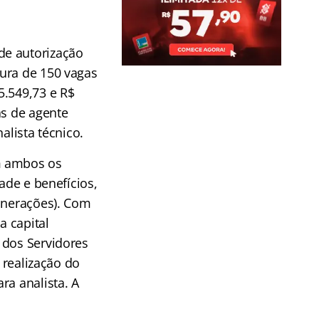
de autorização
ura de 150 vagas
5.549,73 e R$
as de agente
alista técnico.
m ambos os
ade e benefícios,
munerações). Com
a capital
 dos Servidores
 realização do
ra analista. A