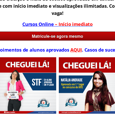
 com início imediato e visualizações ilimitadas. C
vaga!
Cursos Online
–
Início imediato
oimentos de alunos aprovados
AQUI
. Casos de suce