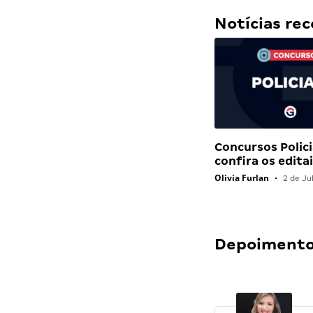
Notícias r
Concursos Polici
confira os edit
Olivia Furlan
•
2 de Ju
Depoimentos