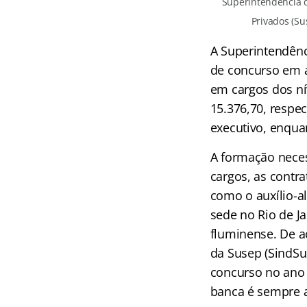
Superintendência 
Privados (Su
A Superintendênc
de concurso em a
em cargos dos ní
15.376,70, respe
executivo, enquan
A formação neces
cargos, as contra
como o auxílio-a
sede no Rio de Ja
fluminense. De a
da Susep (SindSus
concurso no ano 
banca é sempre a