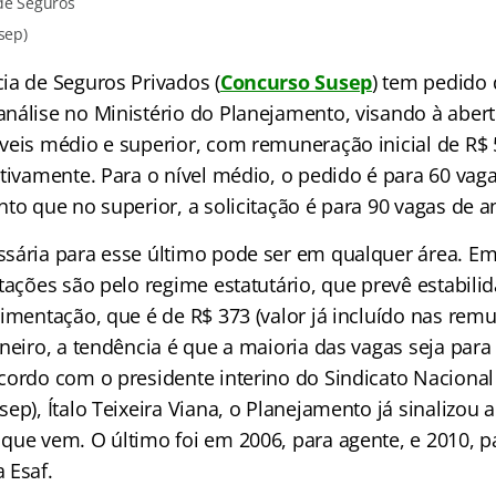
de Seguros
sep)
ia de Seguros Privados (
Concurso Susep
) tem pedido 
nálise no Ministério do Planejamento, visando à abert
veis médio e superior, com remuneração inicial de R$ 
ctivamente. Para o nível médio, o pedido é para 60 vag
to que no superior, a solicitação é para 90 vagas de an
sária para esse último pode ser em qualquer área. E
tações são pelo regime estatutário, que prevê estabilid
limentação, que é de R$ 373 (valor já incluído nas re
neiro, a tendência é que a maioria das vagas seja para 
cordo com o presidente interino do Sindicato Nacional
ep), Ítalo Teixeira Viana, o Planejamento já sinalizou a
que vem. O último foi em 2006, para agente, e 2010, pa
 Esaf.