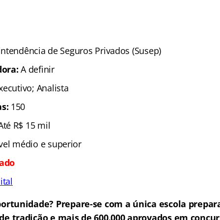
intendência de Seguros Privados (Susep)
dora:
A definir
ecutivo; Analista
s:
150
Até R$ 15 mil
vel médio e superior
tado
ital
ortunidade? Prepare-se com a única escola prepar
de tradição e mais de 600.000 aprovados em concur