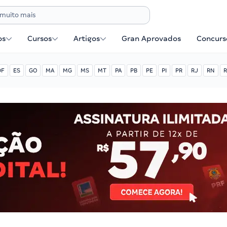
os
Cursos
Artigos
Gran Aprovados
Concurse
DF
ES
GO
MA
MG
MS
MT
PA
PB
PE
PI
PR
RJ
RN
R