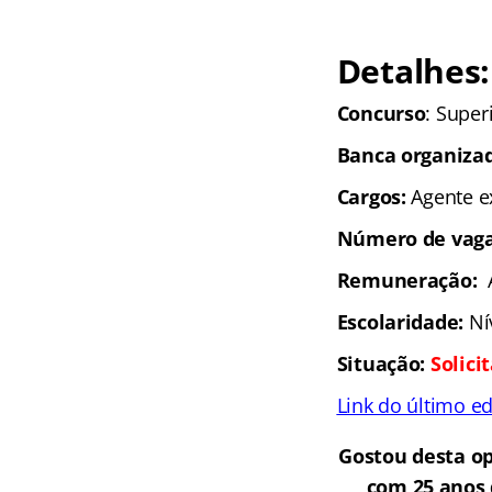
Detalhes:
Concurso
: Super
Banca organiza
Cargos:
Agente ex
Número de vaga
Remuneração:
Escolaridade:
Ní
Situação:
Solici
Link do último ed
Gostou desta op
com 25 anos 