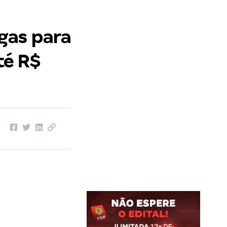
gas para
té R$