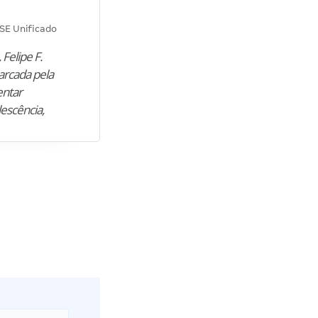
Diana M.
SE Unificado
Concurso SEPLAG CE
 Felipe F.
“Natural de Juazeiro do Norte (CE),
arcada pela
M. encontrou nos estudos o cami
entar
para construir uma nova fase da vi
lescência,
profissional. Após…”