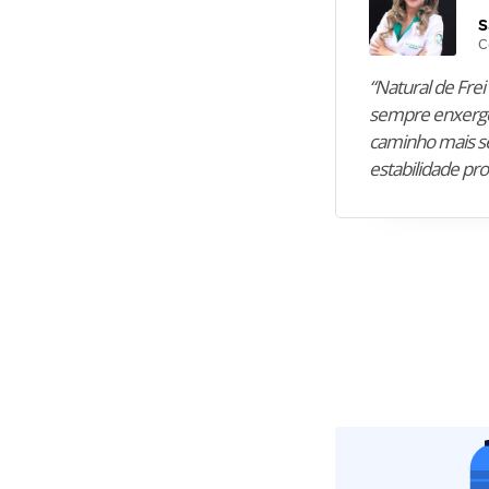
S
C
“Natural de Frei 
sempre enxergo
caminho mais se
estabilidade pro