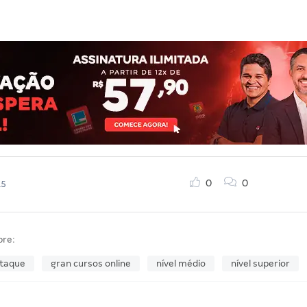
0
0
15
bre:
taque
gran cursos online
nível médio
nível superior