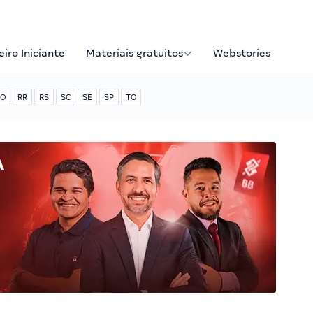
iro Iniciante
Materiais gratuitos
Webstories
O
RR
RS
SC
SE
SP
TO