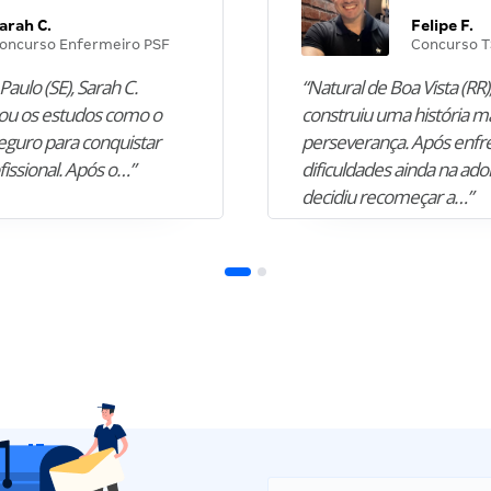
arah C.
Felipe F.
oncurso Enfermeiro PSF
Concurso T
Paulo (SE), Sarah C.
“Natural de Boa Vista (RR),
u os estudos como o
construiu uma história m
guro para conquistar
perseverança. Após enfr
fissional. Após o…”
dificuldades ainda na ado
decidiu recomeçar a…”