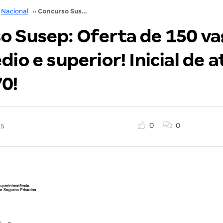
Nacional
››
Concurso Susep: Oferta de 150 vagas para nível médio e superior! Inicial de até R$ 15.376,70!
o Susep: Oferta de 150 va
dio e superior! Inicial de a
70!
0
0
15