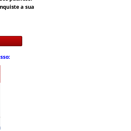
onquiste a sua
sso: