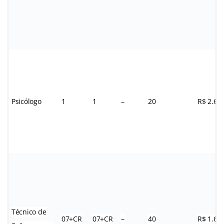
Psicólogo
1
1
–
20
R$ 2.65
Técnico de
07+CR
07+CR
–
40
R$ 1.68