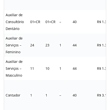
Auxiliar de
Consultório
01+CR
01+CR
–
40
R$ 1.32
Dentário
Auxiliar de
Serviços –
24
23
1
44
R$ 1.32
Feminino
Auxiliar de
Serviços –
11
10
1
44
R$ 1.32
Masculino
Contador
1
1
–
40
R$ 3.13