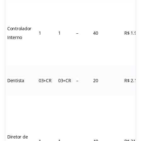
Controlador
1
1
–
40
R$ 1.97
Interno
Dentista
03+CR
03+CR
–
20
R$ 2.12
Diretor de