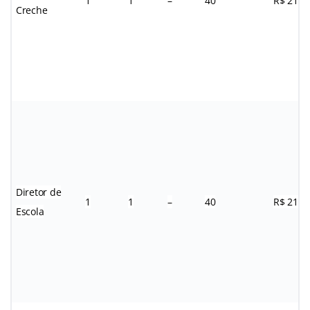
1
1
–
40
R$ 21,9
Creche
Diretor de
1
1
–
40
R$ 21,9
Escola