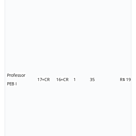
Professor
17+CR
16+CR
1
35
R$ 19,1
PEB I