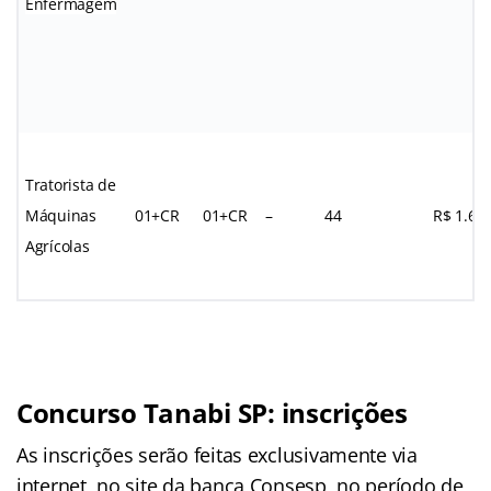
Enfermagem
Tratorista de
Máquinas
01+CR
01+CR
–
44
R$ 1.68
Agrícolas
Concurso Tanabi SP: inscrições
As inscrições serão feitas exclusivamente via
internet, no site da banca Consesp, no período de