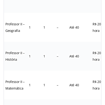
Professor II –
R$ 20,1
1
1
–
Até 40
Geografia
hora
Professor II –
R$ 20,1
1
1
–
Até 40
História
hora
Professor II –
R$ 20,1
1
1
–
Até 40
Matemática
hora