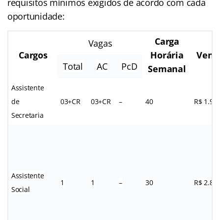
requisitos mínimos exigidos de acordo com cada
oportunidade:
Carga
Vagas
Cargos
Horária
Venc
Total
AC
PcD
Semanal
Assistente
de
03+CR
03+CR
–
40
R$ 1.90
Secretaria
Assistente
1
1
–
30
R$ 2.88
Social