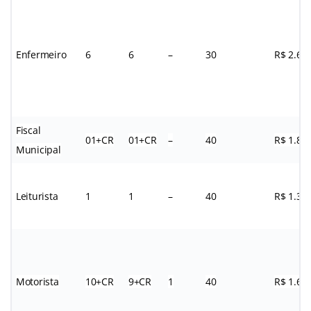
Enfermeiro
6
6
–
30
R$ 2.65
Fiscal
01+CR
01+CR
–
40
R$ 1.83
Municipal
Leiturista
1
1
–
40
R$ 1.32
Motorista
10+CR
9+CR
1
40
R$ 1.68