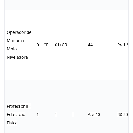
Operador de
Máquina –
01+CR
01+CR
–
44
R$ 1.83
Moto
Niveladora
Professor II –
Educação
1
1
–
Até 40
R$ 20,1
Física