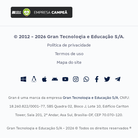
FGV
Concurso Ibama
Idecan
Concurso MPU
Selecon
Editais publicados
Uniase
© 2012 - 2026 Gran Tecnologia e Educação S/A.
Vunesp
Política de privacidade
CONCURSOS POR PROFISSÃO
EXAME DE ORDEM
Termos de uso
Concursos Administrativos
OAB
Mapa do site
Concursos Educação
Prova OAB
Concursos Fiscais
Calendário OAB
Concursos Jurídicos
Questões OAB
Concursos Militares
Recursos OAB
Gran é uma marca da empresa
Gran Tecnologia e Educação S/A
, CNPJ:
Concursos Policiais
Exame de Ordem
18.260.822/0001-77, SBS Quadra 02, Bloco J, Lote 10, Edifício Carlton
Concursos Saúde
Tower, Sala 201, 2º Andar, Asa Sul, Brasília-DF, CEP 70.070-120.
Concursos Tribunais
Gran Tecnologia e Educação S/A - 2026 © Todos os direitos reservados ®
Residência Multiprofissional