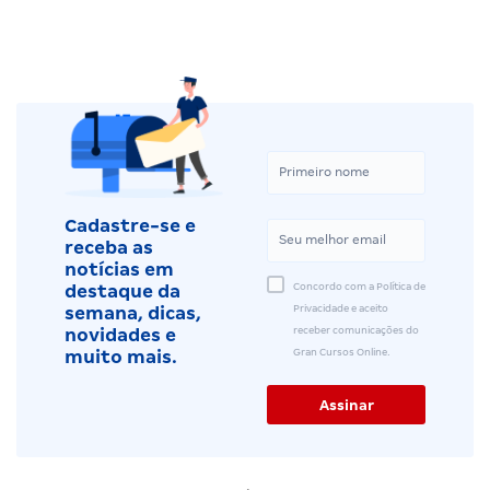
Cadastre-se e
receba as
notícias em
Concordo com a Política de
destaque da
Privacidade e aceito
semana, dicas,
receber comunicações do
novidades e
Gran Cursos Online.
muito mais.