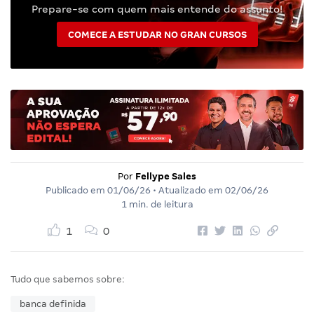
Prepare-se com quem mais entende do assunto!
COMECE A ESTUDAR NO GRAN CURSOS
Por
Fellype Sales
Publicado em
01/06/26
• Atualizado em
02/06/26
1 min. de leitura
1
0
Tudo que sabemos sobre:
banca definida