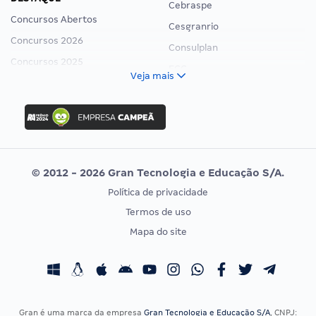
Cebraspe
Concursos Abertos
Cesgranrio
Concursos 2026
Consulplan
Concursos 2025
FCC
Veja mais
Concurso Nacional Unificado
FGV
Concurso Ibama
Idecan
Concurso MPU
Selecon
Editais publicados
Uniase
© 2012 - 2026 Gran Tecnologia e Educação S/A.
Vunesp
Política de privacidade
CONCURSOS POR PROFISSÃO
EXAME DE ORDEM
Termos de uso
Concursos Administrativos
OAB
Mapa do site
Concursos Educação
Prova OAB
Concursos Fiscais
Calendário OAB
Concursos Jurídicos
Questões OAB
Concursos Militares
Recursos OAB
Gran é uma marca da empresa
Gran Tecnologia e Educação S/A
, CNPJ: